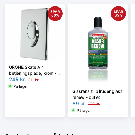
SPAR
SPAR
60
%
65
%
GROHE Skate Air
betjeningsplade, krom -
66249045 - outlet
245
kr.
611
kr.
På lager
Glasrens til bilruder glass
renew - outlet
69
kr.
199
kr.
På lager