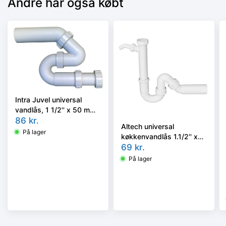
Andre har også købt
Intra Juvel universal
vandlås, 1 1/2'' x 50 mm,
grå, 19021
86
kr.
Altech universal
På lager
køkkenvandlås 1.1/2'' x
50 mm. PP
69
kr.
På lager