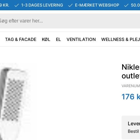
9 KR.
1-3 DAGES LEVERING
E-MÆRKET WEBSHOP
50.
TAG & FACADE
KØL
EL
VENTILATION
WELLNESS & PLEJ
Nikle
outle
VARENUM
176
k
Leve
Besti