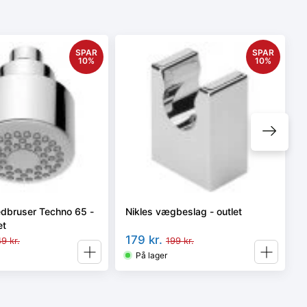
SPAR
SPAR
10
%
10
%
edbruser Techno 65 -
Nikles vægbeslag - outlet
et
179
kr.
49
kr.
199
kr.
På lager