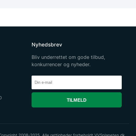
Nyhedsbrev
Bliv underrettet om gode tilbud,
konkurrencer og nyheder.
0
TILMELD
opyright 2008-2025. Alle rettigheder forbeholdt VVSplaneten.dk