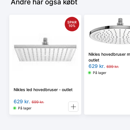
Andre har også købt
SPAR
10
%
Nikles hovedbruser m
outlet
629
kr.
699
kr.
På lager
Nikles led hovedbruser - outlet
629
kr.
699
kr.
På lager