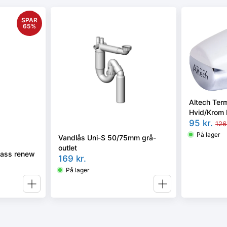
SPAR
65
%
Altech Ter
Hvid/Krom 
95
kr.
126
På lager
Vandlås Uni-S 50/75mm grå-
outlet
glass renew
169
kr.
På lager