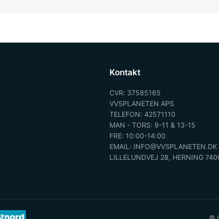
Kontakt
CVR: 37585165
VVSPLANETEN APS
TELEFON: 42571110
MAN - TORS: 9-11 & 13-15
FRE: 10:00-14:00
EMAIL: INFO@VVSPLANETEN.DK
LILLELUNDVEJ 28, HERNING 740
© C