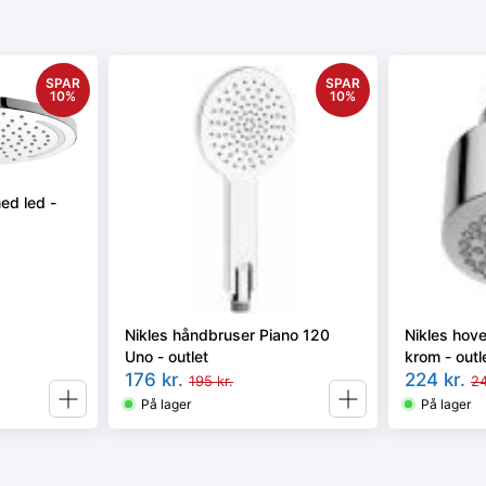
SPAR
SPAR
10
%
10
%
ed led -
Nikles håndbruser Piano 120
Nikles hov
Uno - outlet
krom - outl
176
kr.
224
kr.
195
kr.
2
På lager
På lager