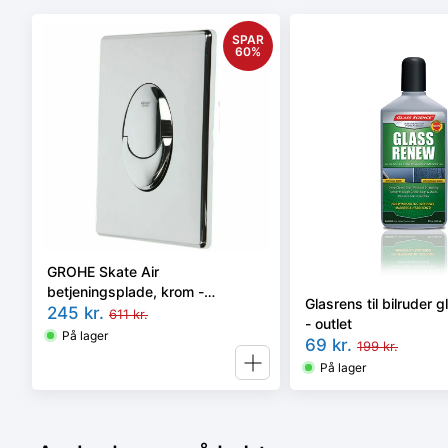
SPAR
60
%
GROHE Skate Air
betjeningsplade, krom -
Glasrens til bilruder 
66249045 - outlet
245
kr.
611
kr.
- outlet
På lager
69
kr.
199
kr.
På lager