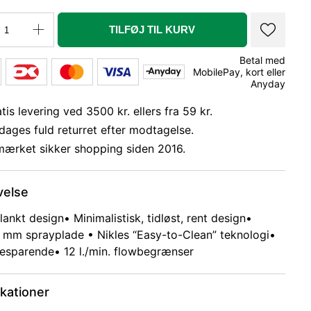
TILFØJ TIL KURV
Betal med
MobilePay, kort eller
Anyday
tis levering ved 3500 kr. ellers fra 59 kr.
dages fuld returret efter modtagelse.
mærket sikker shopping siden 2016.
velse
slankt design
• Minimalistisk, tidløst, rent design
•
mm sprayplade • Nikles “Easy-to-Clean” teknologi
•
besparende
• 12 l./min. flowbegrænser
ikationer