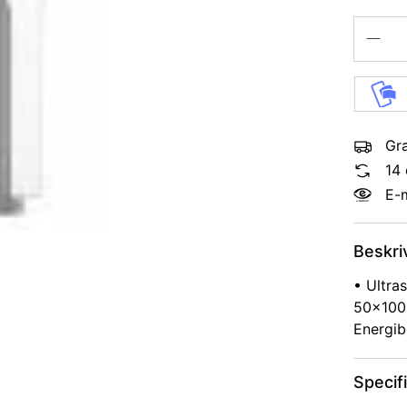
Gra
14 
E-
Beskri
• Ultra
50×100 
Energi
Specif