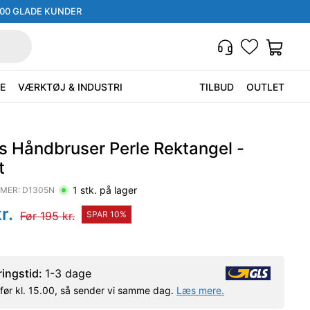
000 GLADE KUNDER
E
VÆRKTØJ & INDUSTRI
TILBUD
OUTLET
s Håndbruser Perle Rektangel -
t
1
stk. på lager
MER:
D1305N
r.
Før
195
kr.
SPAR
10
%
ringstid:
1-3 dage
l før kl. 15.00, så sender vi samme dag.
Læs mere.