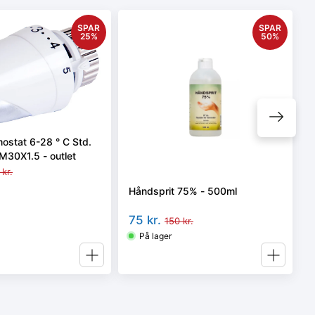
SPAR
SPAR
25
%
50
%
mostat 6-28 ° C Std.
M30X1.5 - outlet
kr.
Håndsprit 75% - 500ml
75
kr.
150
kr.
På lager