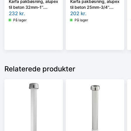
Karfa pakbøsning, alupex
Karfa pakbøsning, alupex
til beton 32mm-1''.
til beton 25mm-3/4''.
300mm
232
kr.
300mm
202
kr.
På lager
På lager
Relaterede produkter