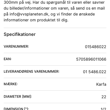
300mm på vej. Har du spørgsmål til varen eller savner
du billeder/informationer om varen, så send os en mail
på info@vvsplaneten.dk, og vi finder de ønskede
informationer om produktet til dig.
Specifikationer
VARENUMMER:
015486022
EAN:
5705896011066
LEVERANDØRENS VARENUMMER:
01 5486.022
MÆRKE:
Karfa
DIAMETER [MM]
:
22
DIMENSION ['']
:
1/2