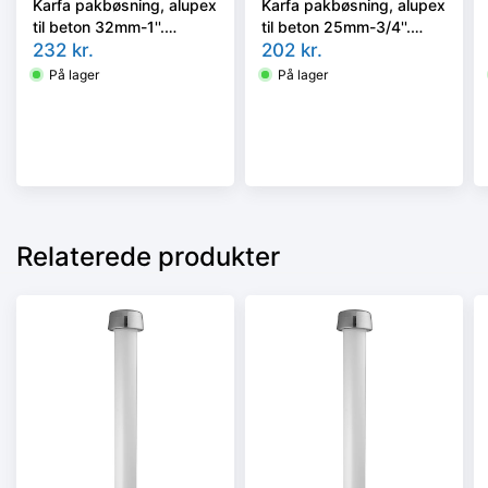
Karfa pakbøsning, alupex
Karfa pakbøsning, alupex
til beton 32mm-1''.
til beton 25mm-3/4''.
300mm
232
kr.
300mm
202
kr.
På lager
På lager
Relaterede produkter