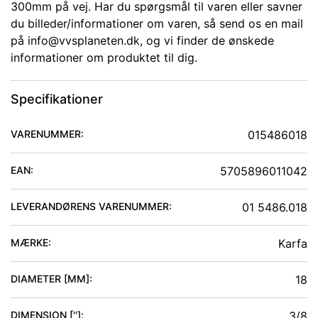
300mm på vej. Har du spørgsmål til varen eller savner
du billeder/informationer om varen, så send os en mail
på info@vvsplaneten.dk, og vi finder de ønskede
informationer om produktet til dig.
Specifikationer
VARENUMMER:
015486018
EAN:
5705896011042
LEVERANDØRENS VARENUMMER:
01 5486.018
MÆRKE:
Karfa
DIAMETER [MM]
:
18
DIMENSION ['']
:
3/8