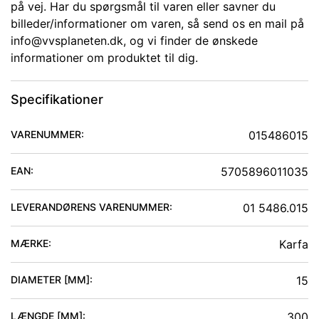
på vej. Har du spørgsmål til varen eller savner du
billeder/informationer om varen, så send os en mail på
info@vvsplaneten.dk, og vi finder de ønskede
informationer om produktet til dig.
Specifikationer
VARENUMMER:
015486015
EAN:
5705896011035
LEVERANDØRENS VARENUMMER:
01 5486.015
MÆRKE:
Karfa
DIAMETER [MM]
:
15
LÆNGDE [MM]
:
300