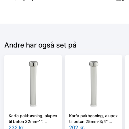
Andre har også set på
Karfa pakbøsning, alupex
Karfa pakbøsning, alupex
til beton 32mm-1''.
til beton 25mm-3/4''.
300mm
232
kr.
300mm
202
kr.