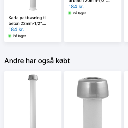
til beton 20mm-1/2''.
300mm
184
kr.
På lager
Karfa pakbøsning til
beton 22mm-1/2''.
300mm
184
kr.
På lager
Andre har også købt