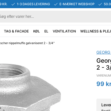
9 KR.
1-3 DAGES LEVERING
E-MÆRKET WEBSHOP
50.
TAG & FACADE
KØL
EL
VENTILATION
WELLNESS & PLEJ
scher nippelmuffe galvaniseret 2 - 3/4''
GEORG
Geor
2 - 3/
VARENUM
99
kr
Leve
Besti