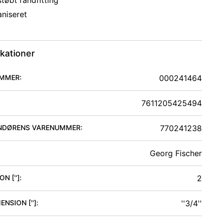
tøbt randfitting
aniseret
ikationer
MMER:
000241464
7611205425494
NDØRENS VARENUMMER:
770241238
Georg Fischer
N ['']
:
2
ENSION ['']
:
''3/4''