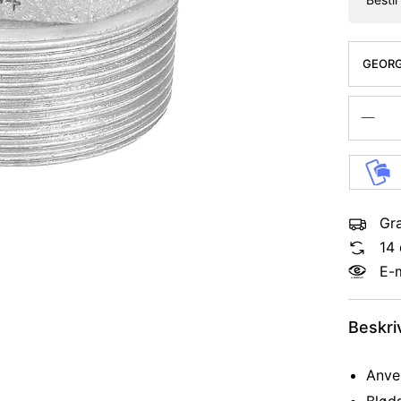
GEORG
2 - 3/4'
Gra
14 
E-
Beskri
Anven