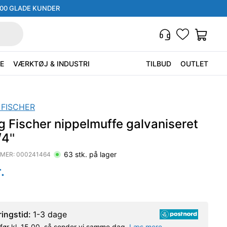
000 GLADE KUNDER
E
VÆRKTØJ & INDUSTRI
TILBUD
OUTLET
 FISCHER
g Fischer nippelmuffe galvaniseret
4''
63
stk. på lager
MER:
000241464
.
ringstid:
1-3 dage
l før kl. 15.00, så sender vi samme dag.
Læs mere.