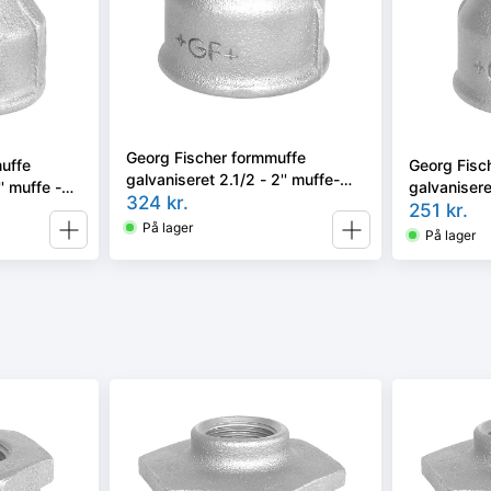
Georg Fischer formmuffe
uffe
Georg Fisc
galvaniseret 2.1/2 - 2'' muffe-
'' muffe -
galvaniseret
muffe
324
kr.
nippel
251
kr.
På lager
På lager