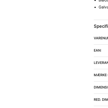
Bløds
Galv
Specif
VARENU
EAN:
LEVERA
MÆRKE:
DIMENSIO
RED. DIM