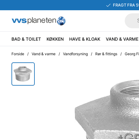
FRAGT FRA 5
BAD & TOILET
KØKKEN
HAVE & KLOAK
VAND & VARME
Forside
/
Vand & varme
/
Vandforsyning
/
Rør & fittings
/
Georg Fi