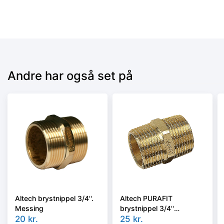
Andre har også set på
Altech brystnippel 3/4''.
Altech PURAFIT
Messing
brystnippel 3/4''
20
kr.
Siliciumbronze. Blyfri.
25
kr.