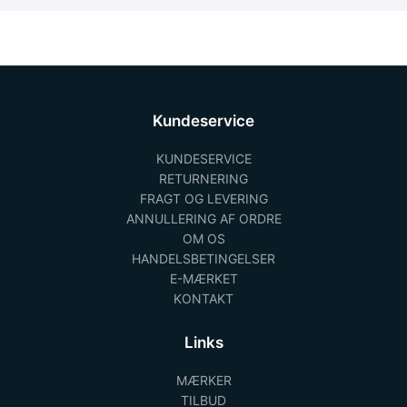
Kundeservice
KUNDESERVICE
RETURNERING
FRAGT OG LEVERING
ANNULLERING AF ORDRE
OM OS
HANDELSBETINGELSER
E-MÆRKET
KONTAKT
Links
MÆRKER
TILBUD