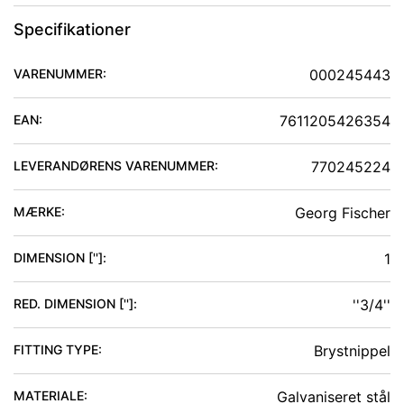
Specifikationer
VARENUMMER:
000245443
EAN:
7611205426354
LEVERANDØRENS VARENUMMER:
770245224
MÆRKE:
Georg Fischer
DIMENSION ['']
:
1
RED. DIMENSION ['']
:
''3/4''
FITTING TYPE
:
Brystnippel
MATERIALE
:
Galvaniseret stål