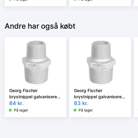
Andre har også købt
Georg Fischer
Georg Fischer
brystnippel galvaniseret
brystnippel galvaniseret
1.1/2 - 3/4''
84
kr.
1.1/4 - 3/4''
83
kr.
På lager
På lager