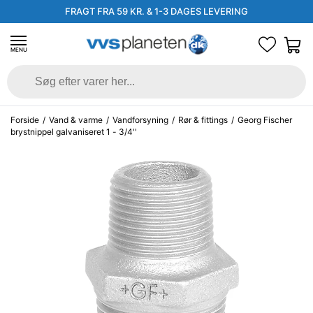
FRAGT FRA 59 KR. & 1-3 DAGES LEVERING
MENU
Forside
/
Vand & varme
/
Vandforsyning
/
Rør & fittings
/
Georg Fischer
brystnippel galvaniseret 1 - 3/4''