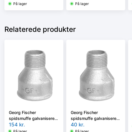
På lager
På lager
Relaterede produkter
Georg Fischer
Georg Fischer
spidsmuffe galvaniseret
spidsmuffe galvaniseret
2 - 1.1/2'' muffe - nippel
154
kr.
1/4 - 1/8'' muffe - nippel
40
kr.
På lager
På lager