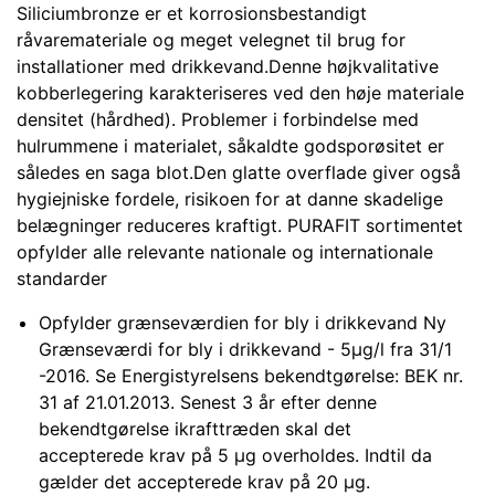
Siliciumbronze er et korrosionsbestandigt
råvaremateriale og meget velegnet til brug for
installationer med drikkevand.Denne højkvalitative
kobberlegering karakteriseres ved den høje materiale
densitet (hårdhed). Problemer i forbindelse med
hulrummene i materialet, såkaldte godsporøsitet er
således en saga blot.Den glatte overflade giver også
hygiejniske fordele, risikoen for at danne skadelige
belægninger reduceres kraftigt. PURAFIT sortimentet
opfylder alle relevante nationale og internationale
standarder
Opfylder grænseværdien for bly i drikkevand Ny
Grænseværdi for bly i drikkevand - 5µg/l fra 31/1
-2016. Se Energistyrelsens bekendtgørelse: BEK nr.
31 af 21.01.2013. Senest 3 år efter denne
bekendtgørelse ikrafttræden skal det
accepterede krav på 5 µg overholdes. Indtil da
gælder det accepterede krav på 20 µg.