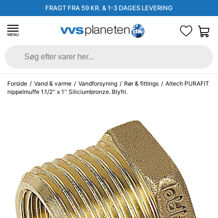
FRAGT FRA 59 KR. & 1-3 DAGES LEVERING
MENU
Forside
/
Vand & varme
/
Vandforsyning
/
Rør & fittings
/
Altech PURAFIT
nippelmuffe 1.1/2'' x 1'' Siliciumbronze. Blyfri.