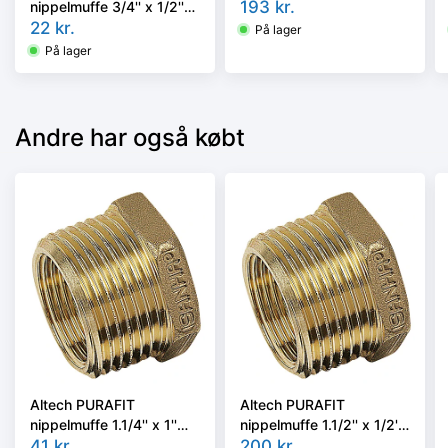
Siliciumbronze. Blyfri.
193
kr.
nippelmuffe 3/4'' x 1/2''
Siliciumbronze. Blyfri.
22
kr.
På lager
På lager
Andre har også købt
Altech PURAFIT
Altech PURAFIT
nippelmuffe 1.1/4'' x 1''
nippelmuffe 1.1/2'' x 1/2''
Siliciumbronze. Blyfri.
41
kr.
Siliciumbronze. Blyfri.
200
kr.