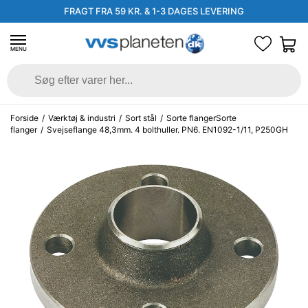
FRAGT FRA 59 KR. & 1-3 DAGES LEVERING
MENU
Forside
/
Værktøj & industri
/
Sort stål
/
Sorte flangerSorte
flanger
/
Svejseflange 48,3mm. 4 bolthuller. PN6. EN1092-1/11, P250GH