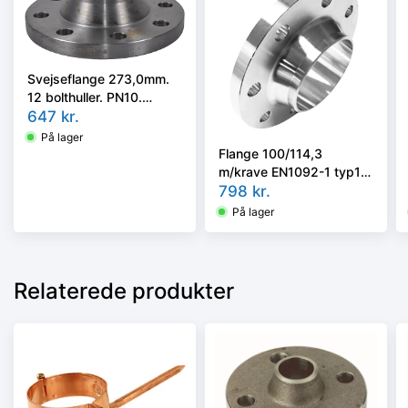
Svejseflange 273,0mm.
12 bolthuller. PN10.
EN1092-1/11, P250GH
647
kr.
På lager
Flange 100/114,3
m/krave EN1092-1 typ11
/ DIN2635 PN40
798
kr.
AISI316L/1.4404
På lager
Relaterede produkter