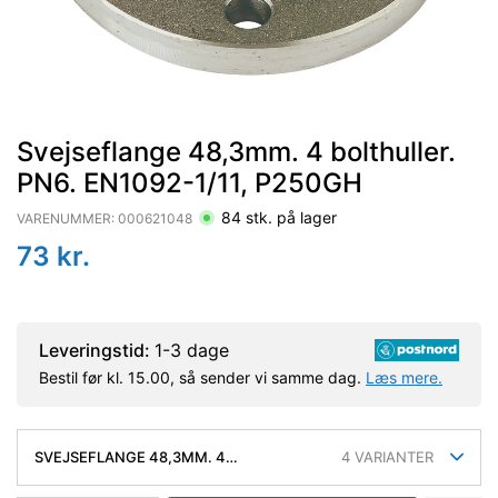
Svejseflange 48,3mm. 4 bolthuller.
PN6. EN1092-1/11, P250GH
84
stk. på lager
VARENUMMER:
000621048
73
kr.
Leveringstid:
1-3 dage
Bestil før kl. 15.00, så sender vi samme dag.
Læs mere.
SVEJSEFLANGE 48,3MM. 4
4
VARIANTER
BOLTHULLER. PN6. EN1092-1/11, P250GH