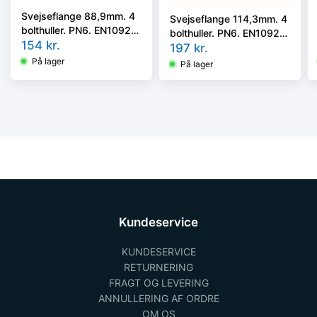
Svejseflange 88,9mm. 4
Svejseflange 114,3mm. 4
bolthuller. PN6. EN1092-
bolthuller. PN6. EN1092-
1/11, P250GH
154
kr.
1/11, P250GH
197
kr.
På lager
På lager
Kundeservice
KUNDESERVICE
RETURNERING
FRAGT OG LEVERING
ANNULLERING AF ORDRE
OM OS