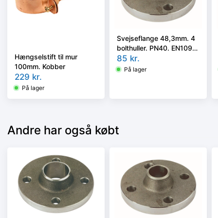
Svejseflange 48,3mm. 4
bolthuller. PN40. EN1092-
Hængselstift til mur
1/11, P250GH
85
kr.
100mm. Kobber
På lager
229
kr.
På lager
Andre har også købt