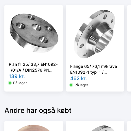
Plan fl. 25/ 33,7 EN1092-
Flange 65/ 76,1 m/krave
1/01/A / DIN2576 PN
EN1092-1 typ11 /
10/40 Kval AISI316L
139
kr.
DIN2635 PN40
462
kr.
På lager
AISI316L/1.4404
På lager
Andre har også købt