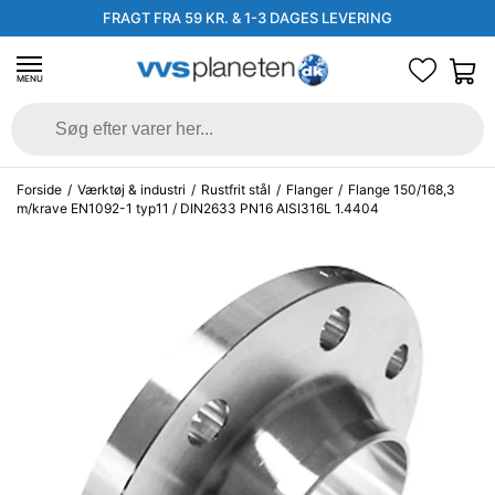
FRAGT FRA 59 KR. & 1-3 DAGES LEVERING
MENU
Forside
/
Værktøj & industri
/
Rustfrit stål
/
Flanger
/
Flange 150/168,3
m/krave EN1092-1 typ11 / DIN2633 PN16 AISI316L 1.4404