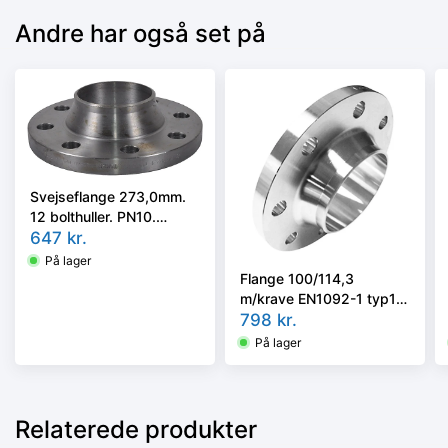
Andre har også set på
Svejseflange 273,0mm.
12 bolthuller. PN10.
EN1092-1/11, P250GH
647
kr.
På lager
Flange 100/114,3
m/krave EN1092-1 typ11
/ DIN2635 PN40
798
kr.
AISI316L/1.4404
På lager
Relaterede produkter