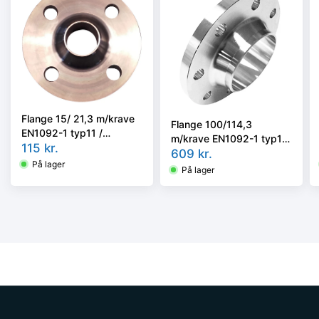
Flange 15/ 21,3 m/krave
Flange 100/114,3
EN1092-1 typ11 /
m/krave EN1092-1 typ11
DIN2635 PN40
115
kr.
/ DIN2633 PN16
609
kr.
AISI316L/1.4404
På lager
AISI316L 1.4404
På lager