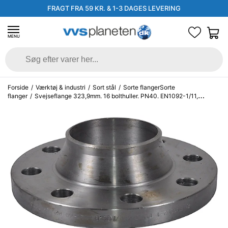
FRAGT FRA 59 KR. & 1-3 DAGES LEVERING
MENU
Forside
/
Værktøj & industri
/
Sort stål
/
Sorte flangerSorte
flanger
/
Svejseflange 323,9mm. 16 bolthuller. PN40. EN1092-1/11,
P250GH