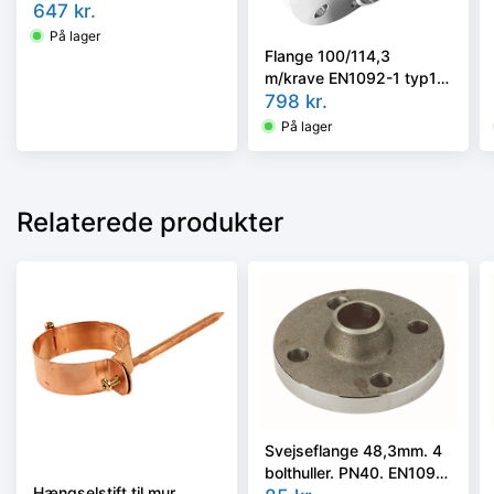
EN1092-1/11, P250GH
647
kr.
På lager
Flange 100/114,3
m/krave EN1092-1 typ11
/ DIN2635 PN40
798
kr.
AISI316L/1.4404
På lager
Relaterede produkter
Svejseflange 48,3mm. 4
bolthuller. PN40. EN1092-
Hængselstift til mur