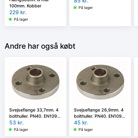
1/11, P250GH
85
kr.
100mm. Kobber
På lager
229
kr.
På lager
Andre har også købt
Svejseflange 33,7mm. 4
Svejseflange 26,9mm. 4
bolthuller. PN40. EN1092-
bolthuller. PN40. EN1092-
1/11, P250GH
53
kr.
1/11, P250GH
45
kr.
På lager
På lager