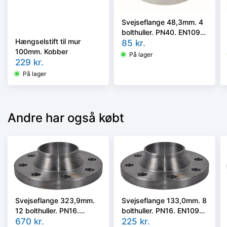
Svejseflange 48,3mm. 4
bolthuller. PN40. EN1092-
Hængselstift til mur
1/11, P250GH
85
kr.
100mm. Kobber
På lager
229
kr.
På lager
Andre har også købt
Svejseflange 323,9mm.
Svejseflange 133,0mm. 8
12 bolthuller. PN16.
bolthuller. PN16. EN1092-
EN1092-1/11, P250GH
670
kr.
1/11 P250GH
225
kr.