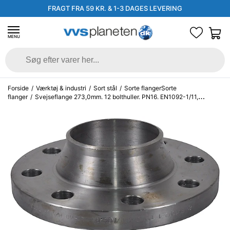
FRAGT FRA 59 KR. & 1-3 DAGES LEVERING
MENU
Forside
/
Værktøj & industri
/
Sort stål
/
Sorte flangerSorte
flanger
/
Svejseflange 273,0mm. 12 bolthuller. PN16. EN1092-1/11,
P250GH