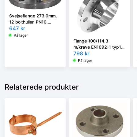
Svejseflange 273,0mm.
12 bolthuller. PN10.
EN1092-1/11, P250GH
647
kr.
På lager
Flange 100/114,3
m/krave EN1092-1 typ11
/ DIN2635 PN40
798
kr.
AISI316L/1.4404
På lager
Relaterede produkter