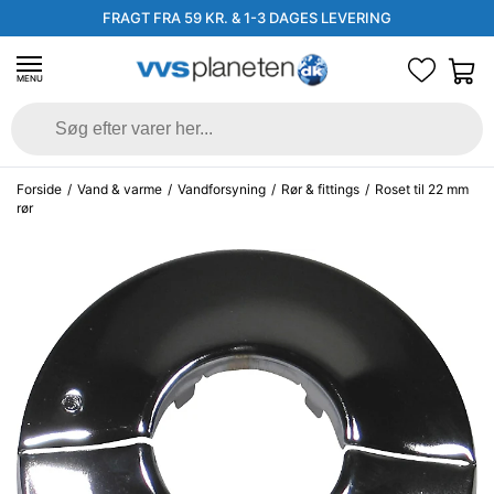
FRAGT FRA 59 KR. & 1-3 DAGES LEVERING
MENU
Forside
/
Vand & varme
/
Vandforsyning
/
Rør & fittings
/
Roset til 22 mm
rør