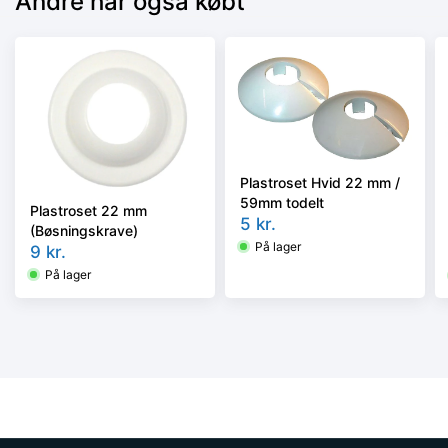
Andre har også købt
Plastroset Hvid 22 mm /
59mm todelt
Plastroset 22 mm
5
kr.
(Bøsningskrave)
På lager
9
kr.
På lager