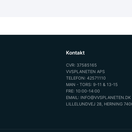
Kontakt
CVR: 37585165
VVSPLANETEN APS
TELEFON: 42571110
MAN - TORS: 9-11 & 13-15
FRE: 10:00-14:00
EMAIL: INFO@VVSPLANETEN.DK
LILLELUNDVEJ 28, HERNING 740