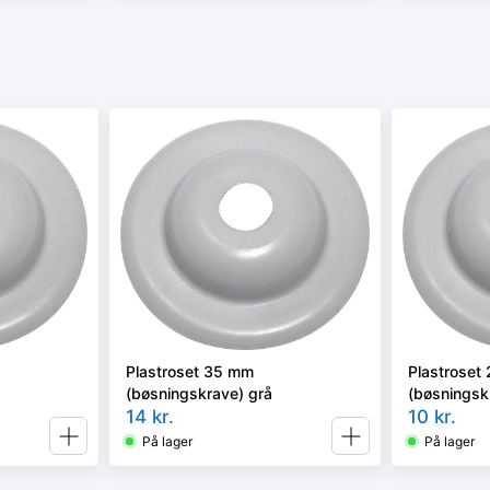
Plastroset 35 mm
Plastroset
(bøsningskrave) grå
(bøsningsk
14
kr.
10
kr.
På lager
På lager