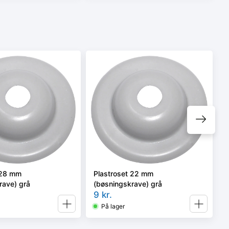
 28 mm
Plastroset 22 mm
rave) grå
(bøsningskrave) grå
9
kr.
På lager