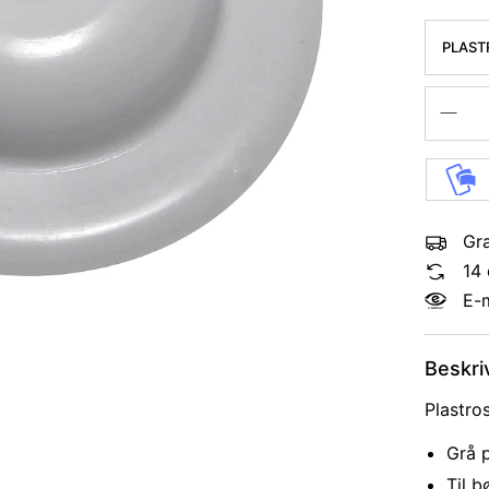
PLAST
Gra
14 
E-
Beskri
Plastro
Grå p
Til b