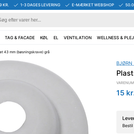
9 KR.
1-3 DAGES LEVERING
E-MÆRKET WEBSHOP
50.
TAG & FACADE
KØL
EL
VENTILATION
WELLNESS & PLEJ
set 43 mm (bøsningskrave) grå
BJØRN
Plas
VARENUM
15
kr
Leve
Besti