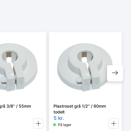
grå 3/8'' / 55mm
Plastroset grå 1/2'' / 60mm
todelt
5
kr.
På lager