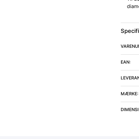
diam
Specif
VARENU
EAN:
LEVERA
MÆRKE:
DIMENSIO