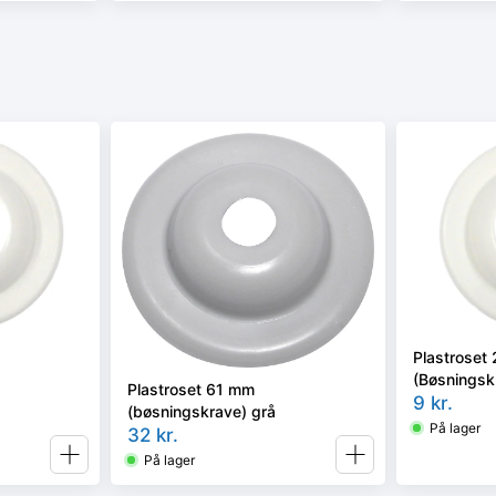
Plastroset
(Bøsningsk
Plastroset 61 mm
9
kr.
(bøsningskrave) grå
På lager
32
kr.
På lager