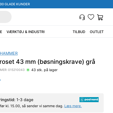
000 GLADE KUNDER
E
VÆRKTØJ & INDUSTRI
TILBUD
OUTLET
 HAMMER
troset 43 mm (bøsningskrave) grå
43
stk. på lager
MER:
015210043
.
ringstid:
1-3 dage
l før kl. 15.00, så sender vi samme dag.
Læs mere.