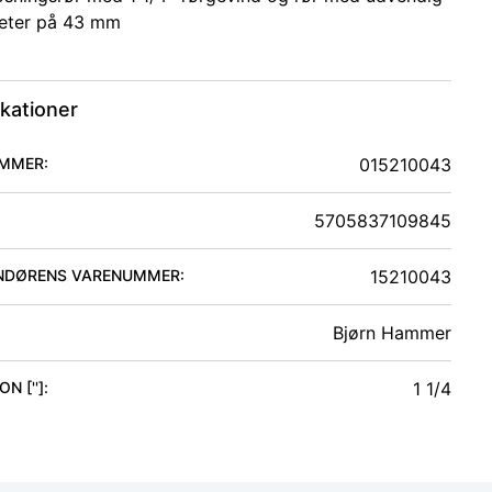
eter på 43 mm
ikationer
MMER:
015210043
5705837109845
NDØRENS VARENUMMER:
15210043
Bjørn Hammer
N ['']
:
1 1/4