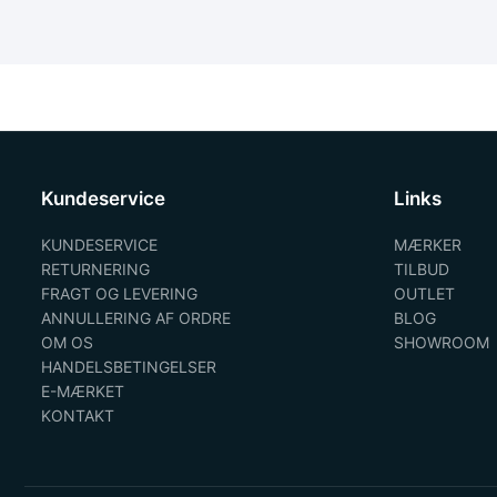
Kundeservice
Links
KUNDESERVICE
MÆRKER
RETURNERING
TILBUD
FRAGT OG LEVERING
OUTLET
ANNULLERING AF ORDRE
BLOG
OM OS
SHOWROOM
HANDELSBETINGELSER
E-MÆRKET
KONTAKT