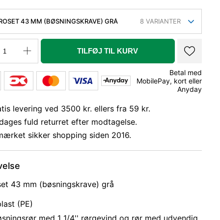
ROSET 43 MM (BØSNINGSKRAVE) GRÅ
8
VARIANTER
TILFØJ TIL KURV
Betal med
MobilePay, kort eller
Anyday
tis levering ved 3500 kr. ellers fra 59 kr.
dages fuld returret efter modtagelse.
mærket sikker shopping siden 2016.
velse
set 43 mm (bøsningskrave) grå
last (PE)
øsningsrør med 1 1/4'' rørgevind og rør med udvendig