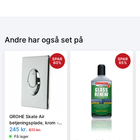
Andre har også set på
SPAR
SPAR
60
%
65
%
GROHE Skate Air
betjeningsplade, krom -
66249045 - outlet
245
kr.
611
kr.
På lager