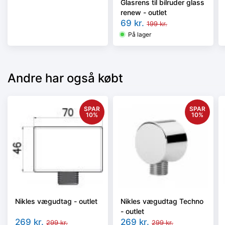
Glasrens til bilruder glass
renew - outlet
69
kr.
199
kr.
På lager
Andre har også købt
SPAR
SPAR
10
%
10
%
Nikles vægudtag - outlet
Nikles vægudtag Techno
- outlet
269
kr.
269
kr.
299
kr.
299
kr.