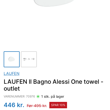
LAUFEN
LAUFEN Il Bagno Alessi One towel -
outlet
1
stk. på lager
VARENUMMER:
70976
446
kr.
Før
495
kr.
SPAR
10
%