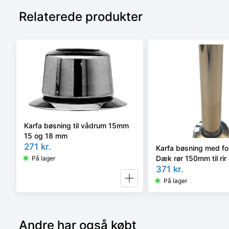
Relaterede produkter
Karfa bøsning til vådrum 15mm
15 og 18 mm
271
kr.
Karfa bøsning med fo
Dæk rør 150mm til ri
På lager
(opføringssætil radiat
371
kr.
På lager
Andre har også købt