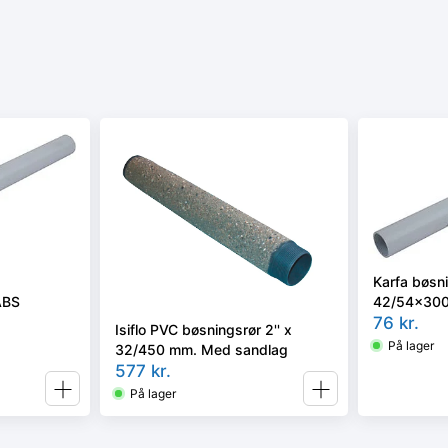
Karfa bøsn
ABS
42/54x300m
76
kr.
Isiflo PVC bøsningsrør 2'' x
På lager
32/450 mm. Med sandlag
577
kr.
På lager