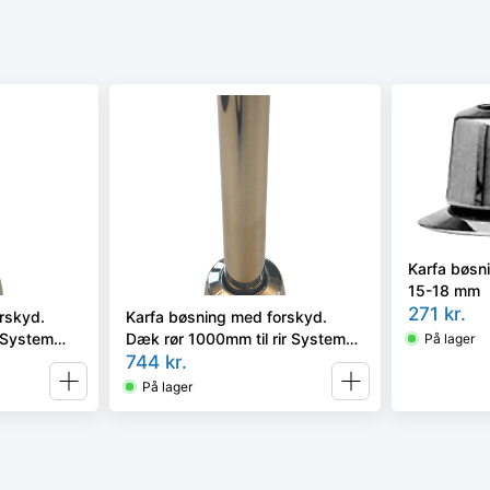
Karfa bøsn
15-18 mm
271
kr.
rskyd.
Karfa bøsning med forskyd.
r System
Dæk rør 1000mm til rir System
På lager
or)
(opføringssætil radiator)
744
kr.
På lager