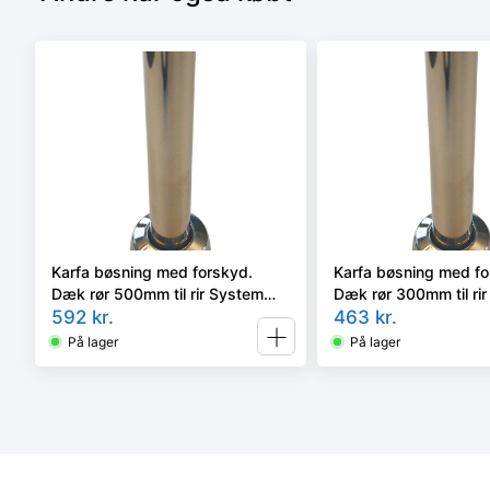
Karfa bøsning med forskyd.
Karfa bøsning med fo
Dæk rør 500mm til rir System
Dæk rør 300mm til ri
(opføringssætil radiator)
592
kr.
(opføringssætil radiat
463
kr.
På lager
På lager