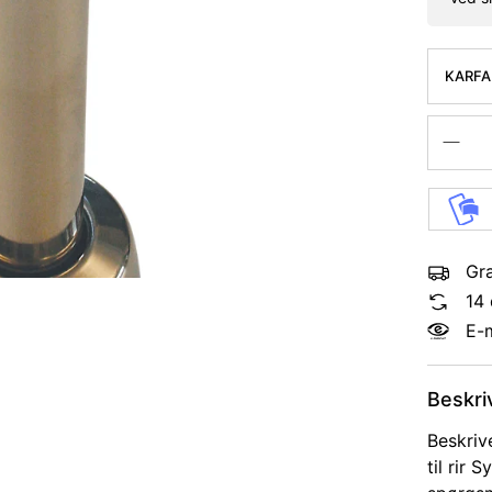
KARFA
600MM
RADIA
Gra
14 
E-
Beskri
Beskriv
til rir 