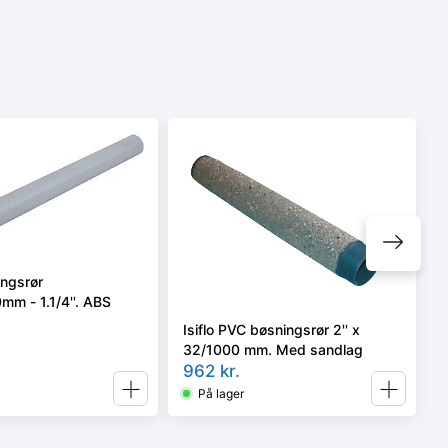
ingsrør
m - 1.1/4''. ABS
Isiflo PVC bøsningsrør 2'' x
32/1000 mm. Med sandlag
962
kr.
På lager