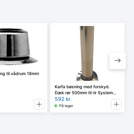
ing til vådrum 18mm
Karfa bøsning med forskyd.
Dæk rør 500mm til rir System
(opføringssætil radiator)
592
kr.
På lager