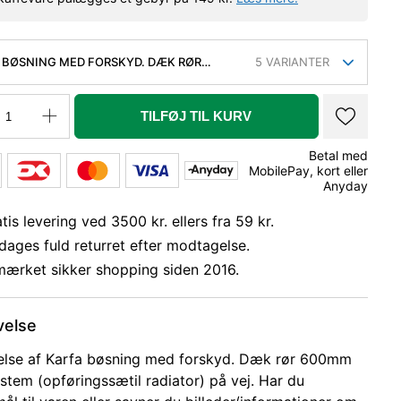
 BØSNING MED FORSKYD. DÆK RØR
5
VARIANTER
 TIL RIR SYSTEM (OPFØRINGSSÆTIL
TOR)
TILFØJ TIL KURV
Betal med
MobilePay, kort eller
Anyday
tis levering ved 3500 kr. ellers fra 59 kr.
dages fuld returret efter modtagelse.
mærket sikker shopping siden 2016.
velse
else af Karfa bøsning med forskyd. Dæk rør 600mm
System (opføringssætil radiator) på vej. Har du