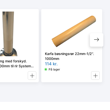
Karfa bøsningsrør 22mm-1/2''.
1000mm
ing med forskyd.
114
kr.
00mm til rir System
På lager
ætil radiator)