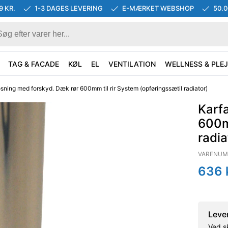
9 KR.
1-3 DAGES LEVERING
E-MÆRKET WEBSHOP
50.
TAG & FACADE
KØL
EL
VENTILATION
WELLNESS & PLEJ
sning med forskyd. Dæk rør 600mm til rir System (opføringssætil radiator)
Karf
600mm
radia
VARENUM
636
Leve
Ved s