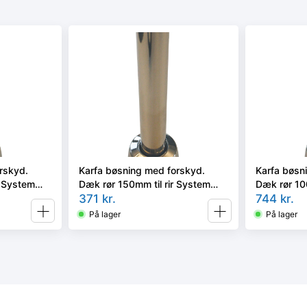
rskyd.
Karfa bøsning med forskyd.
Karfa bøsn
r System
Dæk rør 150mm til rir System
Dæk rør 10
or)
(opføringssætil radiator)
371
kr.
(opføringss
744
kr.
På lager
På lager