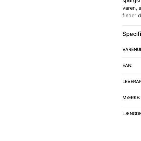
spørgsm
varen, 
finder 
Specif
VARENU
EAN:
LEVERA
MÆRKE:
LÆNGDE