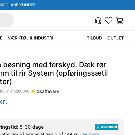
000 GLADE KUNDER
E
VÆRKTØJ & INDUSTRI
TILBUD
OUTLET
a bøsning med forskyd. Dæk rør
 til rir System (opføringssætil
tor)
Skaffevare
MER:
015280368
kr.
ringstid:
5-30 dage
kaffevare pålægges et gebyr på 149 kr.
Læs mere.