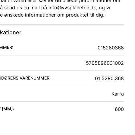
ål til varen eller savner du billeder/informationer om
så send os en mail på info@vvsplaneten.dk, og vi
de ønskede informationer om produktet til dig.
ikationer
MMER:
015280368
5705896031002
NDØRENS VARENUMMER:
01 5280.368
Karfa
 [MM]
:
600