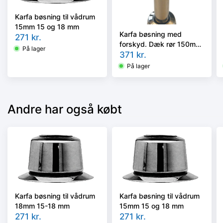
Karfa bøsning til vådrum
15mm 15 og 18 mm
Karfa bøsning med
271
kr.
forskyd. Dæk rør 150mm
På lager
til rir System
371
kr.
(opføringssætil radiator)
På lager
Andre har også købt
Karfa bøsning til vådrum
Karfa bøsning til vådrum
18mm 15-18 mm
15mm 15 og 18 mm
271
kr.
271
kr.