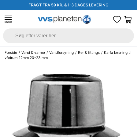
FRAGT FRA 59 KR. & 1-3 DAGES LEVERING
MENU
Forside
/
Vand & varme
/
Vandforsyning
/
Rør & fittings
/
Karfa bøsning til
vådrum 22mm 20-23 mm