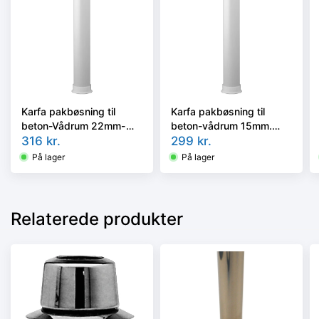
Karfa pakbøsning til
Karfa pakbøsning til
beton-Vådrum 22mm-
beton-vådrum 15mm.
1/2''. 210-400mm
316
kr.
210-400mm
299
kr.
På lager
På lager
Relaterede produkter