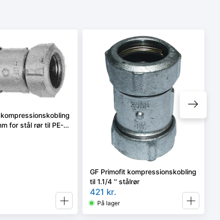
t kompressionskobling
m for stål rør til PE-
GF Primofit kompressionskobling
til 1.1/4 '' stålrør
421
kr.
På lager