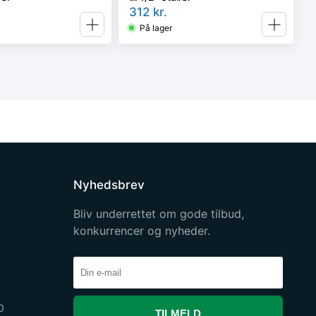
312
kr.
På lager
Nyhedsbrev
Bliv underrettet om gode tilbud,
konkurrencer og nyheder.
0
TILMELD