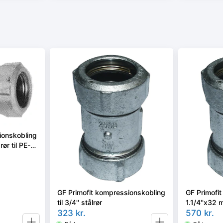
ionskobling
rør til PE-
GF Primofit kompressionskobling
GF Primofi
til 3/4'' stålrør
1.1/4''x32 m
323
kr.
rør
570
kr.