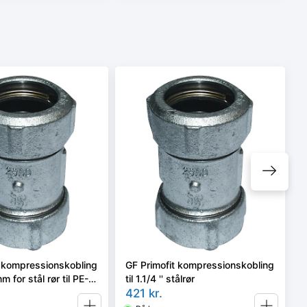
t kompressionskobling
GF Primofit kompressionskobling
m for stål rør til PE-
til 1.1/4 '' stålrør
421
kr.