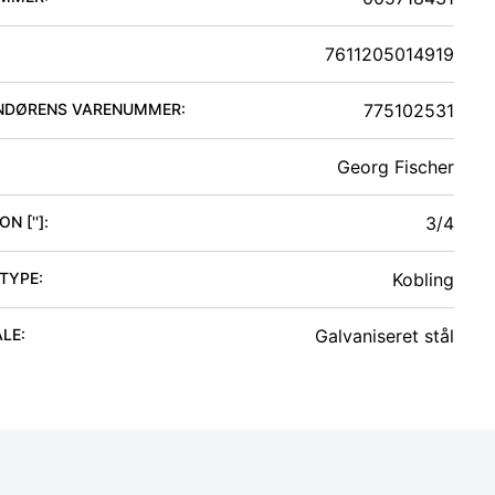
7611205014919
NDØRENS VARENUMMER:
775102531
Georg Fischer
N ['']
:
3/4
 TYPE
:
Kobling
ALE
:
Galvaniseret stål