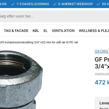
9 KR.
1-3 DAGES LEVERING
E-MÆRKET WEBSHOP
50.
TAG & FACADE
KØL
EL
VENTILATION
WELLNESS & PLEJ
fit kompressionskobling 3/4''x32 mm for stål rør til PE-rør
GEORG
GF P
3/4''
VARENUM
472
k
Leve
Besti