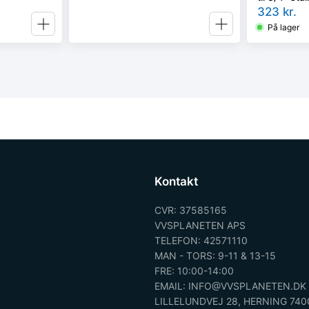
323
kr.
På lager
Kontakt
CVR: 37585165
VVSPLANETEN APS
TELEFON: 42571110
MAN - TORS: 9-11 & 13-15
FRE: 10:00-14:00
EMAIL: INFO@VVSPLANETEN.DK
LILLELUNDVEJ 28, HERNING 740