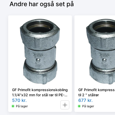
Andre har også set på
GF Primofit kompressionskobling
GF Primofit kompress
1.1/4''x32 mm for stål rør til PE-
til 2 '' stålrør
rør
570
kr.
677
kr.
På lager
På lager