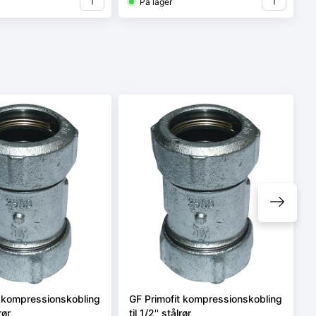
På lager
t kompressionskobling
GF Primofit kompressionskobling
rør
til 1/2'' stålrør