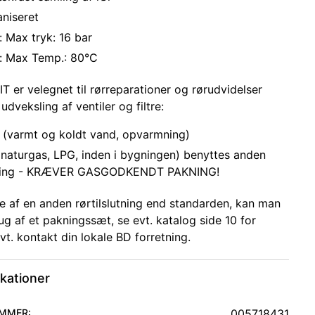
aniseret
 Max tryk: 16 bar
: Max Temp.: 80°C
T er velegnet til rørreparationer og rørudvidelser
 udveksling af ventiler og filtre:
 (varmt og koldt vand, opvarmning)
(naturgas, LPG, inden i bygningen) benyttes anden
ing - KRÆVER GASGODKENDT PAKNING!
lde af en anden rørtilslutning end standarden, kan man
ug af et pakningssæt, se evt. katalog side 10 for
vt. kontakt din lokale BD forretning.
ikationer
MMER:
005718431