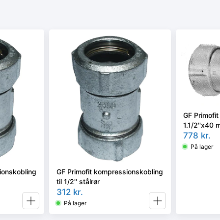
GF Primofi
1.1/2''x40 m
rør
778
kr.
På lager
ionskobling
GF Primofit kompressionskobling
til 1/2'' stålrør
312
kr.
På lager