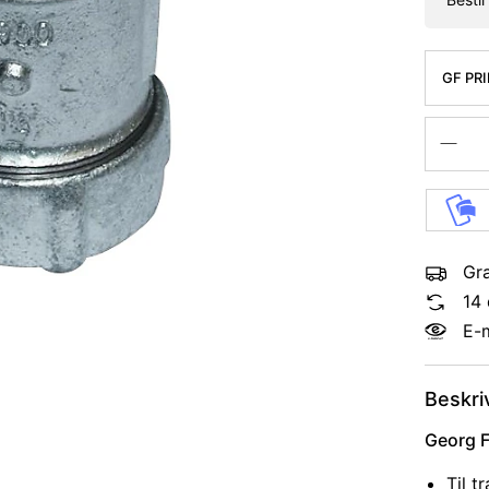
GF PR
MM FO
Gra
14 
E-
Beskri
Georg F
Til t