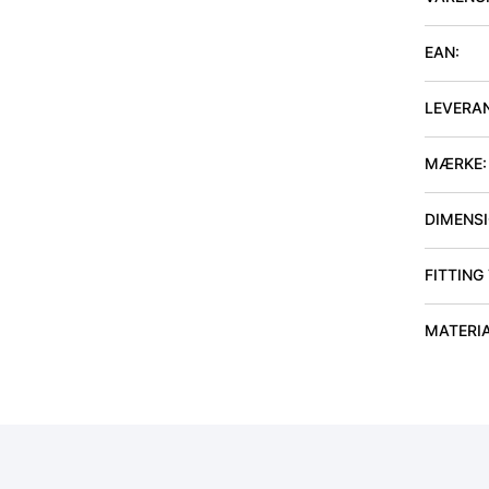
EAN:
LEVERA
MÆRKE:
DIMENSIO
FITTING
MATERI