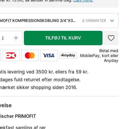
IMOFIT KOMPRESSIONSKOBLING 3/4''X32
4
VARIANTER
R STÅL RØR TIL PE-RØR
TILFØJ TIL KURV
Betal med
MobilePay, kort eller
Anyday
tis levering ved 3500 kr. ellers fra 59 kr.
dages fuld returret efter modtagelse.
mærket sikker shopping siden 2016.
velse
ischer PRIMOFIT
rækfast samling af rør