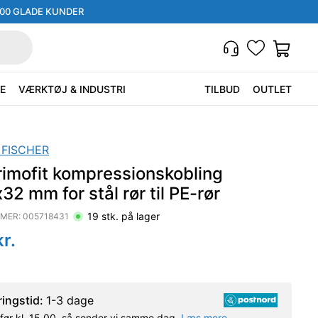
000 GLADE KUNDER
E
VÆRKTØJ & INDUSTRI
TILBUD
OUTLET
 FISCHER
rimofit kompressionskobling
x32 mm for stål rør til PE-rør
19
stk. på lager
MER:
005718431
r.
ringstid:
1-3 dage
l før kl. 15.00, så sender vi samme dag.
Læs mere.