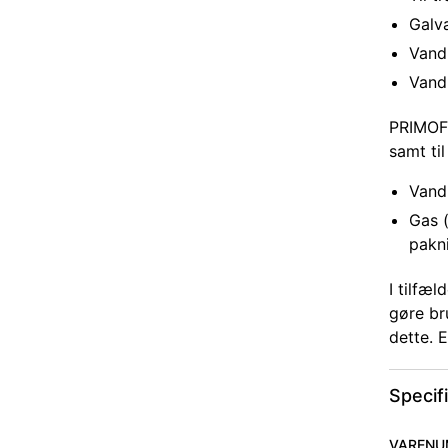
Galv
Vand:
Vand
PRIMOFI
samt til
Vand
Gas 
pakn
I tilfæ
gøre br
dette. E
Specif
VARENU