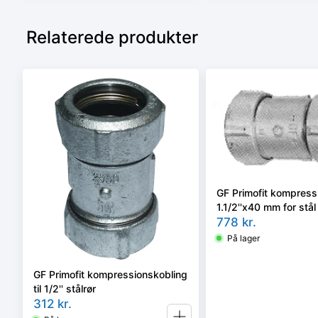
Relaterede produkter
GF Primofit kompress
1.1/2''x40 mm for stål 
rør
778
kr.
På lager
GF Primofit kompressionskobling
til 1/2'' stålrør
312
kr.