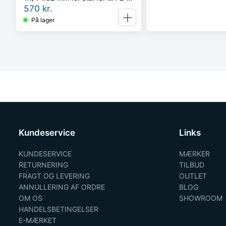
rør
570
kr.
På lager
Kundeservice
Links
KUNDESERVICE
MÆRKER
RETURNERING
TILBUD
FRAGT OG LEVERING
OUTLET
ANNULLERING AF ORDRE
BLOG
OM OS
SHOWROOM
HANDELSBETINGELSER
E-MÆRKET