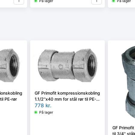
På lager
På lager
ionskobling
GF Primofit kompressionskobling
til PE-rør
1.1/2''x40 mm for stål rør til PE-
rør
778
kr.
På lager
GF Primofi
til 3/4'' stål