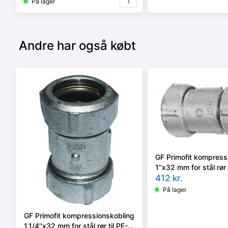
På lager
Andre har også købt
GF Primofit kompress
1''x32 mm for stål rør 
412
kr.
På lager
GF Primofit kompressionskobling
1.1/4''x32 mm for stål rør til PE-