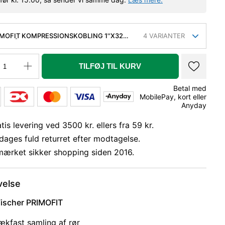
IMOFIT KOMPRESSIONSKOBLING 1''X32
4
VARIANTER
R STÅL RØR TIL PE-RØR
TILFØJ TIL KURV
Betal med
MobilePay, kort eller
Anyday
tis levering ved 3500 kr. ellers fra 59 kr.
dages fuld returret efter modtagelse.
mærket sikker shopping siden 2016.
velse
ischer PRIMOFIT
rækfast samling af rør