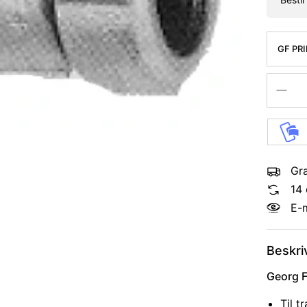
GF PR
MM FO
Gra
14 
E-
Beskri
Georg F
Til t