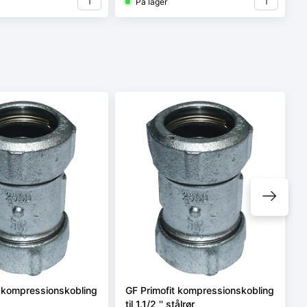
På lager
t kompressionskobling
GF Primofit kompressionskobling
til 1.1/2 '' stålrør