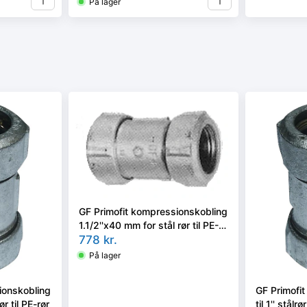
På lager
GF Primofit kompressionskobling
1.1/2''x40 mm for stål rør til PE-
rør
778
kr.
På lager
ionskobling
GF Primofi
r til PE-rør
til 1'' stålrør