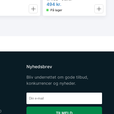
494
kr.
På lager
Nyhedsbrev
Bliv underrettet om gode tilbud,
konkurrencer og nyheder.
0
TILMELD