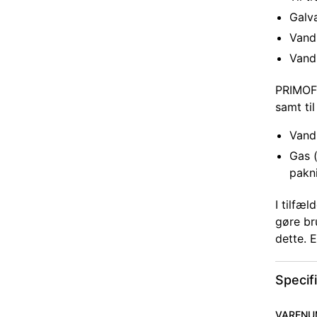
Galv
Vand:
Vand
PRIMOFI
samt til
Vand
Gas 
pakn
I tilfæ
gøre br
dette. E
Specif
VARENU