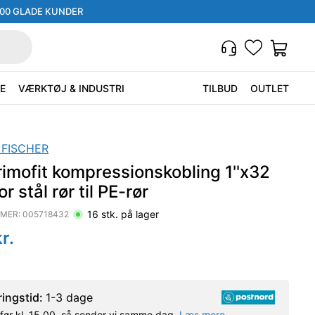
000 GLADE KUNDER
E
VÆRKTØJ & INDUSTRI
TILBUD
OUTLET
 FISCHER
imofit kompressionskobling 1''x32
r stål rør til PE-rør
16
stk. på lager
MER:
005718432
r.
ringstid:
1-3 dage
l før kl. 15.00, så sender vi samme dag.
Læs mere.