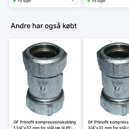
På lager
På lager
Andre har også købt
GF Primofit kompressionskobling
GF Primofit kompress
1.1/4''x32 mm for stål rør til PE-
3/4''x32 mm for stål rø