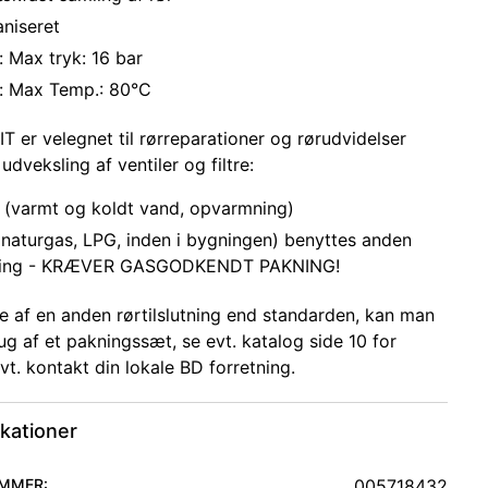
aniseret
 Max tryk: 16 bar
: Max Temp.: 80°C
T er velegnet til rørreparationer og rørudvidelser
 udveksling af ventiler og filtre:
 (varmt og koldt vand, opvarmning)
(naturgas, LPG, inden i bygningen) benyttes anden
ing - KRÆVER GASGODKENDT PAKNING!
lde af en anden rørtilslutning end standarden, kan man
ug af et pakningssæt, se evt. katalog side 10 for
vt. kontakt din lokale BD forretning.
ikationer
MMER:
005718432