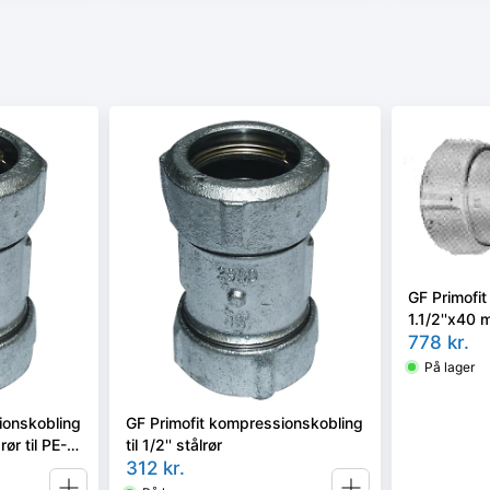
GF Primofi
1.1/2''x40 m
rør
778
kr.
På lager
ionskobling
GF Primofit kompressionskobling
rør til PE-
til 1/2'' stålrør
312
kr.