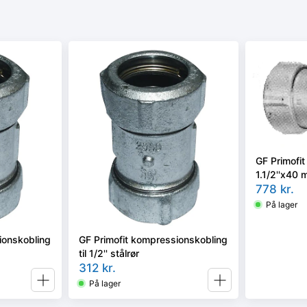
GF Primofi
1.1/2''x40 m
rør
778
kr.
På lager
ionskobling
GF Primofit kompressionskobling
til 1/2'' stålrør
312
kr.
På lager