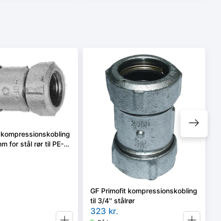
t kompressionskobling
m for stål rør til PE-
GF Primofit kompressionskobling
til 3/4'' stålrør
323
kr.