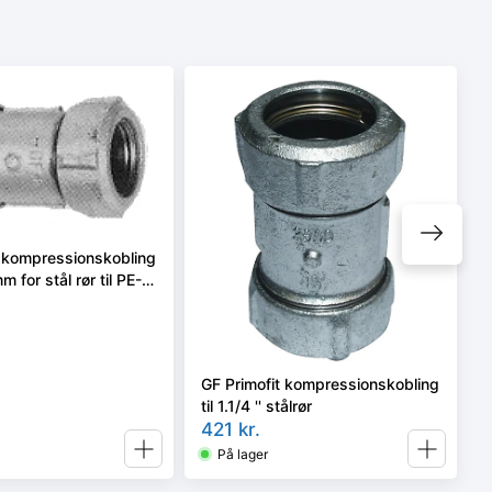
t kompressionskobling
m for stål rør til PE-
GF Primofit kompressionskobling
til 1.1/4 '' stålrør
421
kr.
På lager