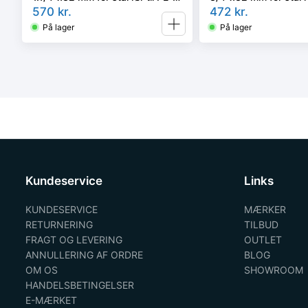
rør
570
kr.
472
kr.
På lager
På lager
Kundeservice
Links
KUNDESERVICE
MÆRKER
RETURNERING
TILBUD
FRAGT OG LEVERING
OUTLET
ANNULLERING AF ORDRE
BLOG
OM OS
SHOWROOM
HANDELSBETINGELSER
E-MÆRKET