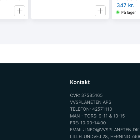
347
kr.
På lager
Kontakt
CVR: 37585165
VVSPLANETEN APS
TELEFON: 42571110
MAN - TORS: 9-11 & 13-15
FRE: 10:00-14:00
EMAIL: INFO@VVSPLANETEN.DK
LILLELUNDVEJ 28, HERNING 740