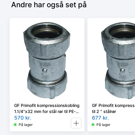
Andre har også set på
GF Primofit kompressionskobling
GF Primofit kompress
1.1/4''x32 mm for stål rør til PE-
til 2 '' stålrør
rør
570
kr.
677
kr.
På lager
På lager