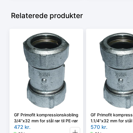
Relaterede produkter
GF Primofit kompressionskobling
GF Primofit kompress
3/4''x32 mm for stål rør til PE-rør
1.1/4''x32 mm for stål 
472
kr.
rør
570
kr.