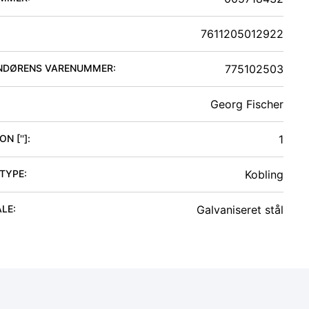
7611205012922
NDØRENS VARENUMMER:
775102503
Georg Fischer
N ['']
:
1
 TYPE
:
Kobling
ALE
:
Galvaniseret stål