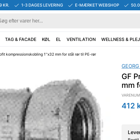
9 KR.
1-3 DAGES LEVERING
E-MÆRKET WEBSHOP
50.
TAG & FACADE
KØL
EL
VENTILATION
WELLNESS & PLEJ
fit kompressionskobling 1''x32 mm for stål rør til PE-rør
GEORG
GF Pr
mm fo
VARENUM
412
k
Leve
Besti