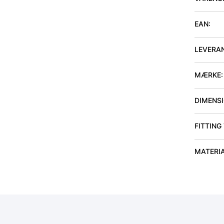
EAN:
LEVERA
MÆRKE:
DIMENSIO
FITTING
MATERI