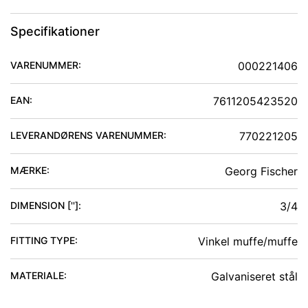
Specifikationer
VARENUMMER:
000221406
EAN:
7611205423520
LEVERANDØRENS VARENUMMER:
770221205
MÆRKE:
Georg Fischer
DIMENSION ['']
:
3/4
FITTING TYPE
:
Vinkel muffe/muffe
MATERIALE
:
Galvaniseret stål