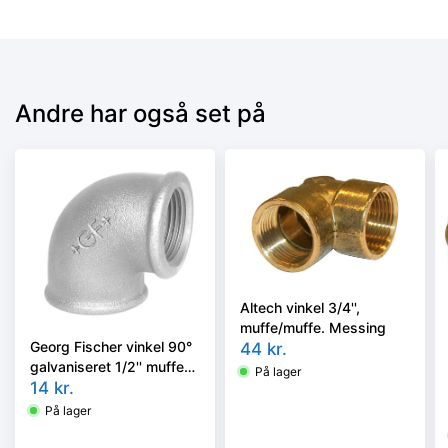
Andre har også set på
Altech vinkel 3/4'',
muffe/muffe. Messing
Georg Fischer vinkel 90°
44
kr.
galvaniseret 1/2'' muffe-
På lager
muffe
14
kr.
På lager