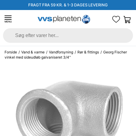
FRAGT FRA 59 KR. & 1-3 DAGES LEVERING
MENU
Forside
/
Vand & varme
/
Vandforsyning
/
Rør & fittings
/
Georg Fischer
vinkel med sideudløb galvaniseret 3/4''