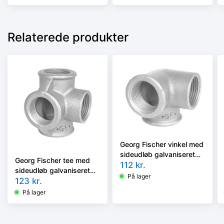
Relaterede produkter
Georg Fischer vinkel med
sideudløb galvaniseret
Georg Fischer tee med
3/4''
112
kr.
sideudløb galvaniseret
På lager
3/4''
123
kr.
På lager