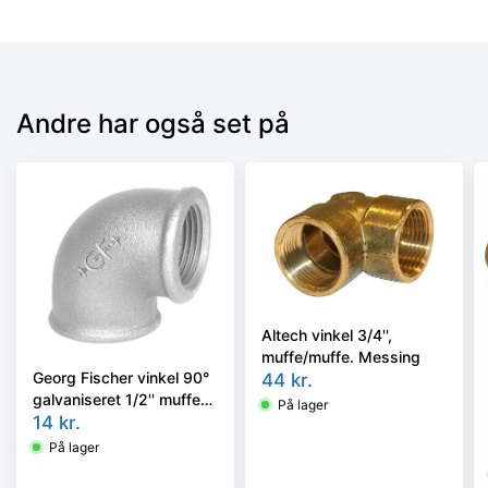
Andre har også set på
Altech vinkel 3/4'',
muffe/muffe. Messing
Georg Fischer vinkel 90°
44
kr.
galvaniseret 1/2'' muffe-
På lager
muffe
14
kr.
På lager