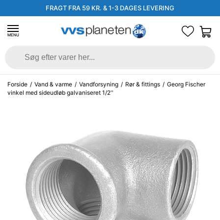
FRAGT FRA 59 KR. & 1-3 DAGES LEVERING
MENU
Forside
/
Vand & varme
/
Vandforsyning
/
Rør & fittings
/
Georg Fischer
vinkel med sideudløb galvaniseret 1/2''