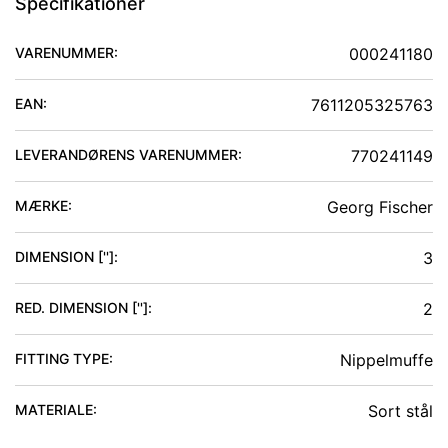
Specifikationer
VARENUMMER:
000241180
EAN:
7611205325763
LEVERANDØRENS VARENUMMER:
770241149
MÆRKE:
Georg Fischer
DIMENSION ['']
:
3
RED. DIMENSION ['']
:
2
FITTING TYPE
:
Nippelmuffe
MATERIALE
:
Sort stål