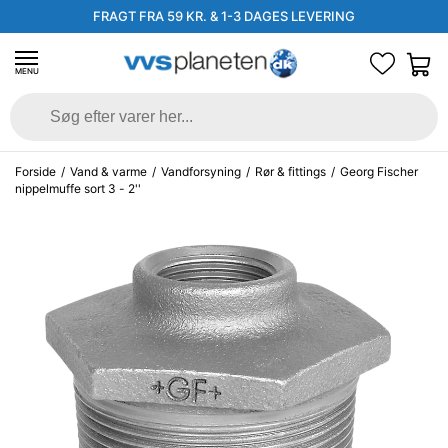
FRAGT FRA 59 KR. & 1-3 DAGES LEVERING
MENU
Forside
/
Vand & varme
/
Vandforsyning
/
Rør & fittings
/
Georg Fischer
nippelmuffe sort 3 - 2''