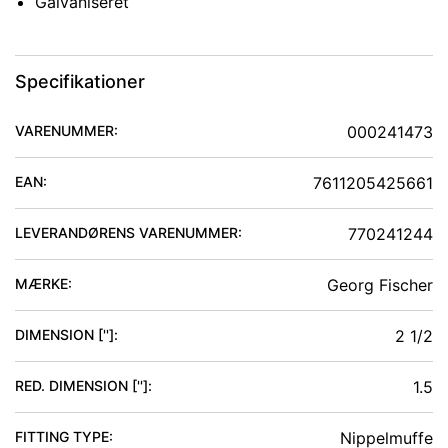
Galvaniseret
Specifikationer
VARENUMMER:
000241473
EAN:
7611205425661
LEVERANDØRENS VARENUMMER:
770241244
MÆRKE:
Georg Fischer
DIMENSION ['']
:
2 1/2
RED. DIMENSION ['']
:
1.5
FITTING TYPE
:
Nippelmuffe