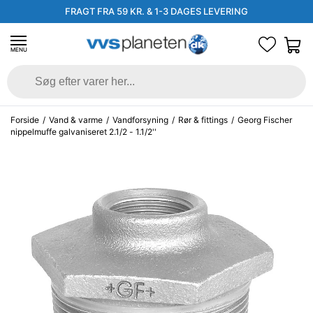
FRAGT FRA 59 KR. & 1-3 DAGES LEVERING
MENU
Forside
/
Vand & varme
/
Vandforsyning
/
Rør & fittings
/
Georg Fischer
nippelmuffe galvaniseret 2.1/2 - 1.1/2''