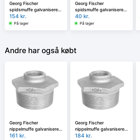
Georg Fischer
Georg Fischer
spidsmuffe galvaniseret
spidsmuffe galvaniseret
2 - 1.1/2'' muffe - nippel
154
kr.
1/4 - 1/8'' muffe - nippel
40
kr.
På lager
På lager
Andre har også købt
Georg Fischer
Georg Fischer
nippelmuffe galvaniseret
nippelmuffe galvaniseret
2.1/2 - 1''
161
kr.
2.1/2 - 1.1/4''
184
kr.