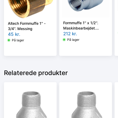
Formmuffe 1'' x 1/2''.
Altech Formmuffe 1'' -
Maskinbearbejdet.
3/4''. Messing
Rustfri AISI 316
212
kr.
45
kr.
På lager
På lager
Relaterede produkter