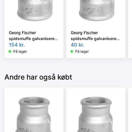
Georg Fischer
Georg Fischer
spidsmuffe galvaniseret
spidsmuffe galvaniseret
2 - 1.1/2'' muffe - nippel
154
kr.
1/4 - 1/8'' muffe - nippel
40
kr.
På lager
På lager
Andre har også købt