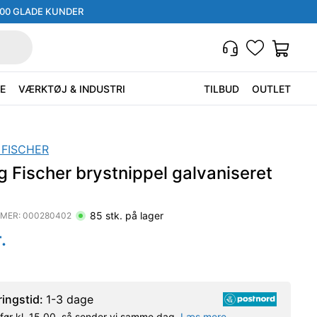
000 GLADE KUNDER
E
VÆRKTØJ & INDUSTRI
TILBUD
OUTLET
 FISCHER
 Fischer brystnippel galvaniseret
85
stk. på lager
MER:
000280402
.
ringstid:
1-3 dage
l før kl. 15.00, så sender vi samme dag.
Læs mere.