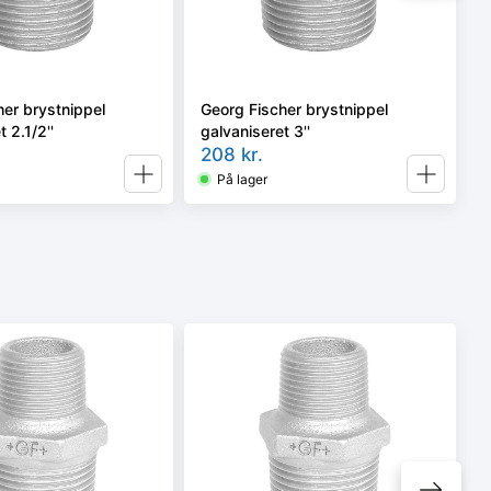
her brystnippel
Georg Fischer brystnippel
 2.1/2''
galvaniseret 3''
208
kr.
På lager