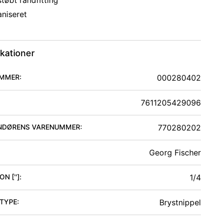
tøbt randfitting
aniseret
ikationer
MMER:
000280402
7611205429096
NDØRENS VARENUMMER:
770280202
Georg Fischer
N ['']
:
1/4
 TYPE
:
Brystnippel