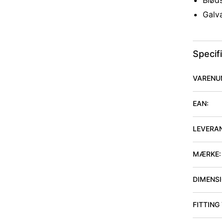
Bløds
Galv
Specif
VARENU
EAN:
LEVERA
MÆRKE:
DIMENSIO
FITTING