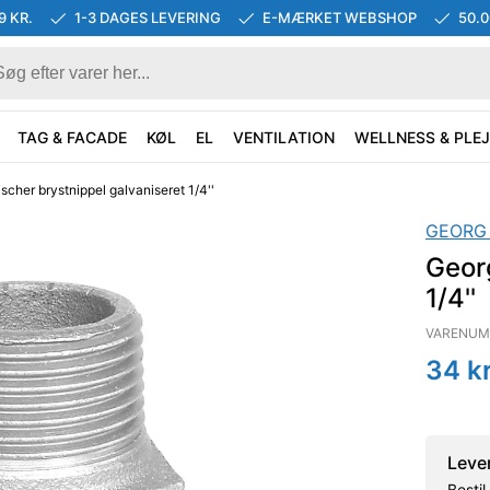
9 KR.
1-3 DAGES LEVERING
E-MÆRKET WEBSHOP
50.
TAG & FACADE
KØL
EL
VENTILATION
WELLNESS & PLEJ
scher brystnippel galvaniseret 1/4''
GEORG
Georg
1/4''
VARENUM
34
kr
Leve
Besti