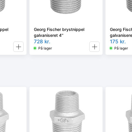
ippel
Georg Fischer brystnippel
Georg Fisc
galvaniseret 4''
galvaniseret
728
kr.
175
kr.
På lager
På lager