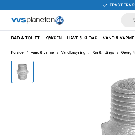
FRAGT FRA 5
BAD & TOILET
KØKKEN
HAVE & KLOAK
VAND & VARME
Forside
/
Vand & varme
/
Vandforsyning
/
Rør & fittings
/
Georg Fi