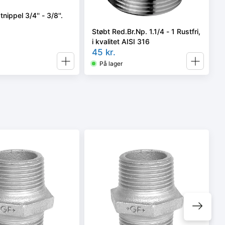
nippel 3/4'' - 3/8''.
Støbt Red.Br.Np. 1.1/4 - 1 Rustfri,
i kvalitet AISI 316
45
kr.
På lager