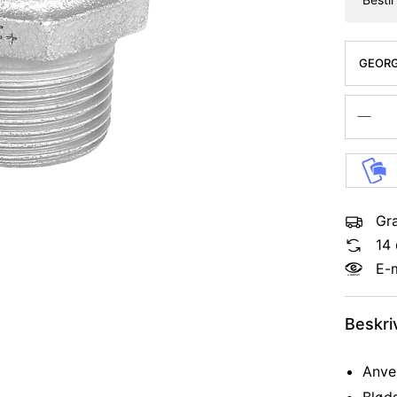
GEORG
1/4''
Gra
14 
E-
Beskri
Anven