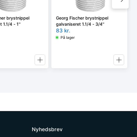
her brystnippel
Georg Fischer brystnippel
 1.1/4 - 1''
galvaniseret 1.1/4 - 3/4''
83
kr.
På lager
Nyhedsbrev