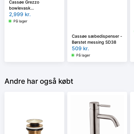
Cassøe Grezzo
bowlevask
Ø40x12,5xcm - børstet
2,999
kr.
messing
På lager
Cassøe sæbedispenser -
Børstet messing SD38
509
kr.
På lager
Andre har også købt