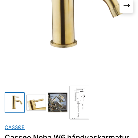
CASSØE
Cassøe Noba W6 håndvaskarmatur