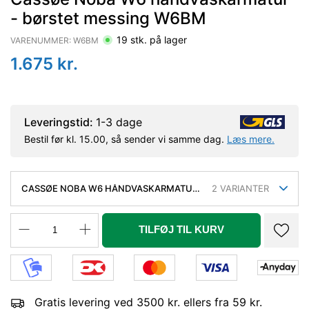
- børstet messing W6BM
19
stk. på lager
VARENUMMER:
W6BM
1.675
kr.
Leveringstid:
1-3 dage
Bestil før kl. 15.00, så sender vi samme dag.
Læs mere.
CASSØE NOBA W6 HÅNDVASKARMATUR
2
VARIANTER
- BØRSTET MESSING W6BM
TILFØJ TIL KURV
Gratis levering ved 3500 kr. ellers fra 59 kr.