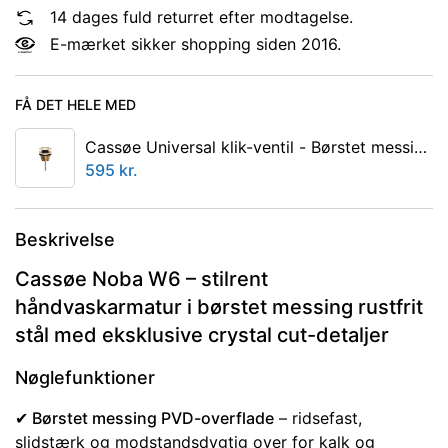
14 dages fuld returret efter modtagelse.
E-mærket sikker shopping siden 2016.
FÅ DET HELE MED
Cassøe Universal klik-ventil - Børstet messing
POP1BM
595
kr.
Beskrivelse
Cassøe Noba W6 – stilrent
håndvaskarmatur i børstet messing rustfrit
stål med eksklusive crystal cut-detaljer
Nøglefunktioner
✔ Børstet messing PVD-overflade
– ridsefast,
slidstærk og modstandsdygtig over for kalk og