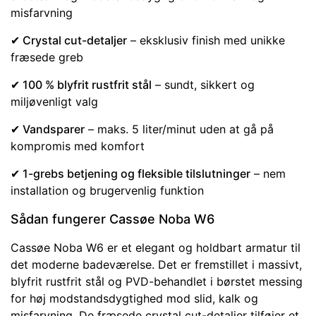
misfarvning
✔ Crystal cut-detaljer
– eksklusiv finish med unikke
fræsede greb
✔ 100 % blyfrit rustfrit stål
– sundt, sikkert og
miljøvenligt valg
✔ Vandsparer
– maks. 5 liter/minut uden at gå på
kompromis med komfort
✔ 1-grebs betjening og fleksible tilslutninger
– nem
installation og brugervenlig funktion
Sådan fungerer Cassøe Noba W6
Cassøe Noba W6 er et elegant og holdbart armatur til
det moderne badeværelse. Det er fremstillet i massivt,
blyfrit rustfrit stål og PVD-behandlet i børstet messing
for høj modstandsdygtighed mod slid, kalk og
misfarvning. De fræsede crystal cut-detaljer tilføjer et