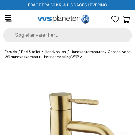
FRAGT FRA 59 KR. & 1-3 DAGES LEVERING
MENU
Forside
/
Bad & toilet
/
Håndvasken
/
Håndvaskarmaturer
/
Cassøe Noba
W6 håndvaskarmatur - børstet messing W6BM