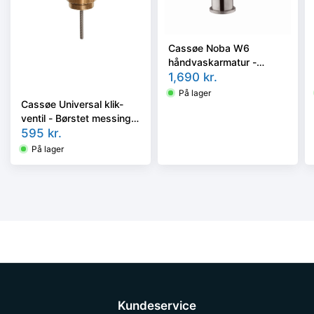
Cassøe Noba W6
håndvaskarmatur -
børstet rustfri stål W6BS
1,690
kr.
På lager
Cassøe Universal klik-
ventil - Børstet messing
POP1BM
595
kr.
På lager
Kundeservice