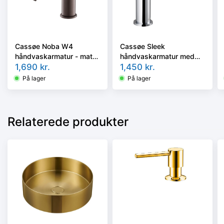
Cassøe Noba W4
Cassøe Sleek
håndvaskarmatur - mat
håndvaskarmatur med
bronze W4MB
1,690
kr.
klikventil - krom 9910,21
1,450
kr.
På lager
På lager
Relaterede produkter