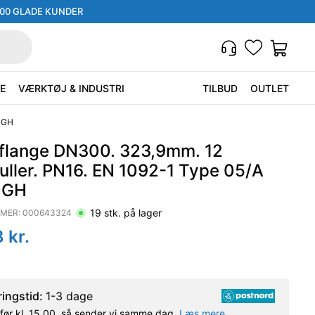
000 GLADE KUNDER
E
VÆRKTØJ & INDUSTRI
TILBUD
OUTLET
50GH
dflange DN300. 323,9mm. 12
uller. PN16. EN 1092-1 Type 05/A
0GH
19
stk. på lager
MER:
000643324
8
kr.
ringstid:
1-3 dage
l før kl. 15.00, så sender vi samme dag.
Læs mere.