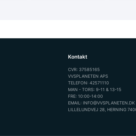
Kontakt
CVR: 37585165
VVSPLANETEN APS
TELEFON: 42571110
MAN - TORS: 9-11 & 13-15
FRE: 10:00-14:00
EMAIL: INFO@VVSPLANETEN.DK
LILLELUNDVEJ 28, HERNING 740