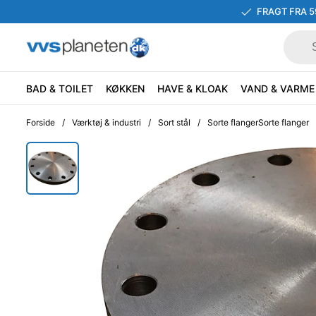
FRAGT FRA 5
BAD & TOILET
KØKKEN
HAVE & KLOAK
VAND & VARME
Forside
/
Værktøj & industri
/
Sort stål
/
Sorte flangerSorte flanger