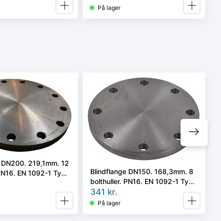
På lager
e DN200. 219,1mm. 12
Blindflange DN150. 168,3mm. 8
 PN16. EN 1092-1 Type
bolthuller. PN16. EN 1092-1 Type
0GH
05/A P250GH
341
kr.
På lager