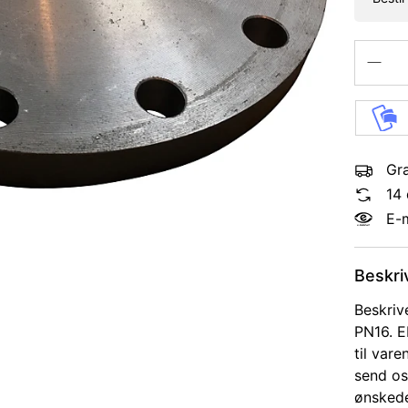
Gra
14 
E-
Beskri
Beskriv
PN16. E
til vare
send os
ønskede