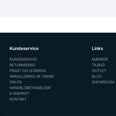
Kundeservice
Links
KUNDESERVICE
MÆRKER
RETURNERING
TILBUD
FRAGT OG LEVERING
OUTLET
ANNULLERING AF ORDRE
BLOG
OM OS
SHOWROOM
HANDELSBETINGELSER
E-MÆRKET
KONTAKT