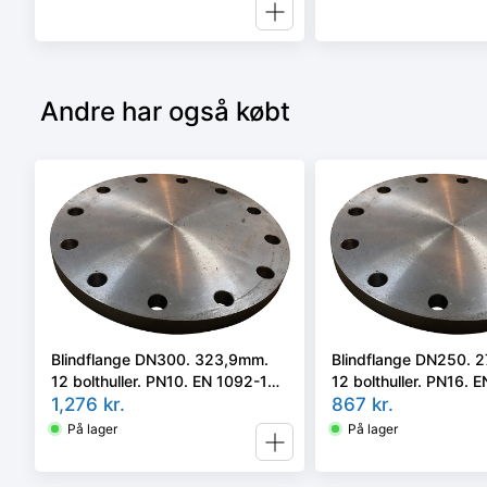
Andre har også købt
Blindflange DN300. 323,9mm.
Blindflange DN250. 
12 bolthuller. PN10. EN 1092-1
12 bolthuller. PN16. 
Type 05/A P250GH
1,276
kr.
Type 05/A P250GH
867
kr.
På lager
På lager