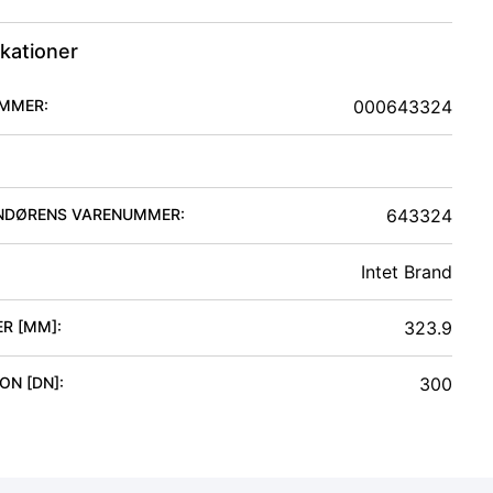
ikationer
MMER:
000643324
NDØRENS VARENUMMER:
643324
Intet Brand
ER [MM]
:
323.9
ON [DN]
:
300