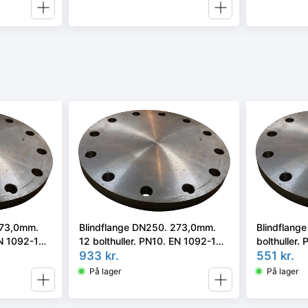
273,0mm.
Blindflange DN250. 273,0mm.
Blindflang
EN 1092-1
12 bolthuller. PN10. EN 1092-1
bolthuller.
Type 05/A P250GH
933
kr.
05/A P25
551
kr.
På lager
På lager