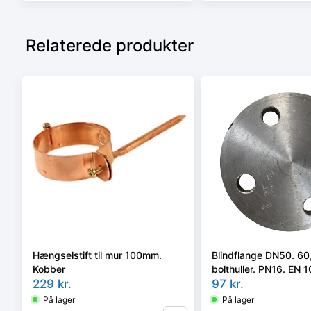
Relaterede produkter
Hængselstift til mur 100mm.
Blindflange DN50. 6
Kobber
bolthuller. PN16. EN 
229
kr.
05/A P250GH
97
kr.
På lager
På lager