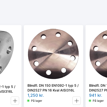
Blindfl. DN 150 EN1092-1 typ 5 /
Blindfl. DN
-1 typ 5 /
DIN2527 PN 16 Kval AISI316L
DIN2527 PN
AISI316L
1,250
kr.
941
kr.
På lager
På lager