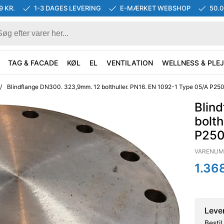
9 KR.
1-3 DAGES LEVERING
E-MÆRKET WEBSHOP
50.
TAG & FACADE
KØL
EL
VENTILATION
WELLNESS & PLEJ
/
Blindflange DN300. 323,9mm. 12 bolthuller. PN16. EN 1092-1 Type 05/A P2
Blin
bolth
P25
VARENUM
1.36
Leve
Besti