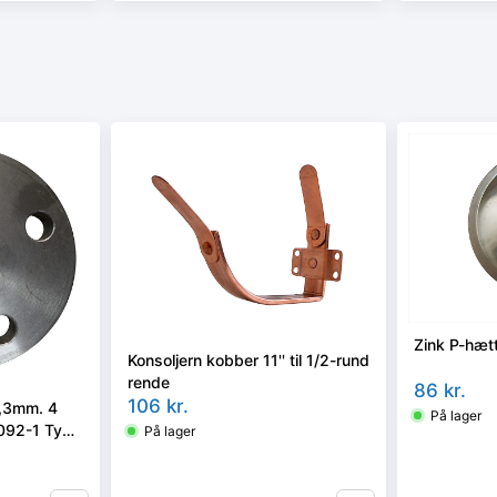
Zink P-hæt
Konsoljern kobber 11'' til 1/2-rund
rende
86
kr.
106
kr.
0,3mm. 4
På lager
1092-1 Type
På lager