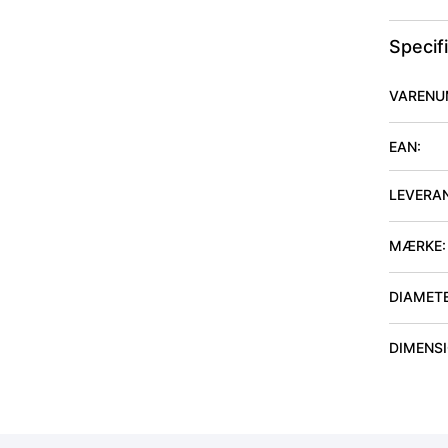
Specif
VARENU
EAN:
LEVERA
MÆRKE:
DIAMET
DIMENSI