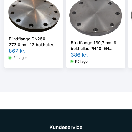
Blindflange DN250.
Blindflange 139,7mm. 8
273,0mm. 12 bolthuller.
bolthuller. PN40. EN
PN16. EN 1092-1 Type
867
kr.
1092-1 Type 05/A
386
kr.
05/A P250GH
På lager
P250GH
På lager
Kundeservice