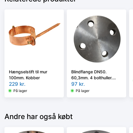
Hængselstift til mur
Blindflange DN50.
100mm. Kobber
60,3mm. 4 bolthuller.
229
kr.
PN16. EN 1092-1 Type
97
kr.
05/A P250GH
På lager
På lager
Andre har også købt