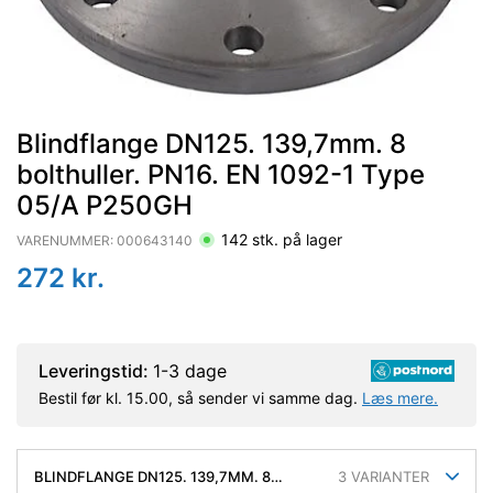
Blindflange DN125. 139,7mm. 8
bolthuller. PN16. EN 1092-1 Type
05/A P250GH
142
stk. på lager
VARENUMMER:
000643140
272
kr.
Leveringstid:
1-3 dage
Bestil før kl. 15.00, så sender vi samme dag.
Læs mere.
BLINDFLANGE DN125. 139,7MM. 8
3
VARIANTER
BOLTHULLER. PN16. EN 1092-1 TYPE 05/A