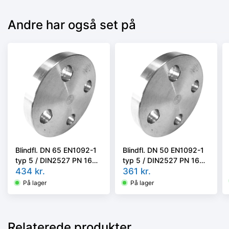
Andre har også set på
Blindfl. DN 65 EN1092-1
Blindfl. DN 50 EN1092-1
typ 5 / DIN2527 PN 16
typ 5 / DIN2527 PN 16
Kval AISI316L
434
kr.
Kval AISI316L
361
kr.
På lager
På lager
Relaterede produkter