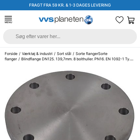
FRAGT FRA 59 KR. & 1-3 DAGES LEVERING
MENU
Forside
/
Værktøj & industri
/
Sort stål
/
Sorte flangerSorte
flanger
/
Blindflange DN125. 139,7mm. 8 bolthuller. PN16. EN 1092-1 Type
05/A P250GH