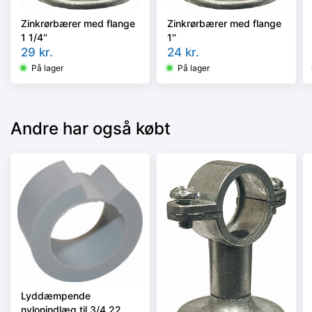
Zinkrørbærer med flange
Zinkrørbærer med flange
1 1/4''
1''
29
kr.
24
kr.
På lager
På lager
Andre har også købt
Lyddæmpende
nylonindlæg til 3/4 22