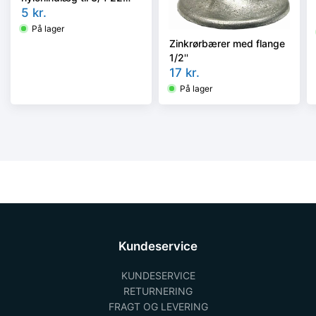
mm zinkrørbærer
5
kr.
På lager
Zinkrørbærer med flange
1/2''
17
kr.
På lager
Kundeservice
KUNDESERVICE
RETURNERING
FRAGT OG LEVERING