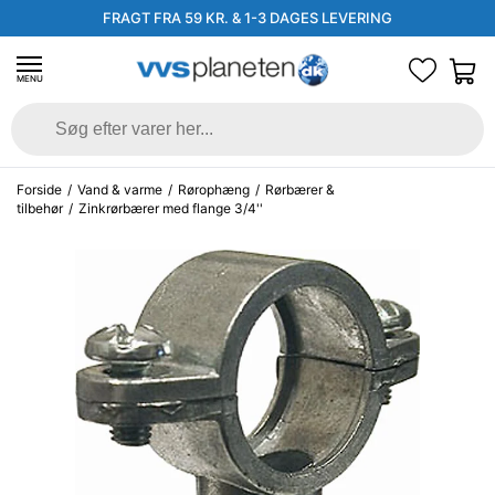
FRAGT FRA 59 KR. & 1-3 DAGES LEVERING
MENU
Forside
/
Vand & varme
/
Rørophæng
/
Rørbærer &
tilbehør
/
Zinkrørbærer med flange 3/4''