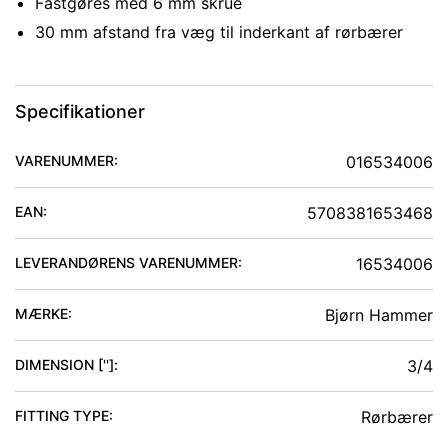
Fastgøres med 6 mm skrue
30 mm afstand fra væg til inderkant af rørbærer
Specifikationer
VARENUMMER:
016534006
EAN:
5708381653468
LEVERANDØRENS VARENUMMER:
16534006
MÆRKE:
Bjørn Hammer
DIMENSION ['']
:
3/4
FITTING TYPE
:
Rørbærer