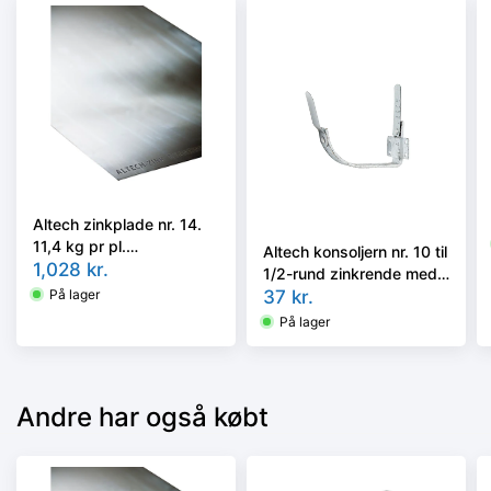
Altech zinkplade nr. 14.
11,4 kg pr pl.
Altech konsoljern nr. 10 til
0,80x1000x2000 mm.
1,028
kr.
1/2-rund zinkrende med
Ca. 22 pl/ram. 251 kg. -
På lager
1/2 bagvulst,
37
kr.
Tages ikke retur -
Hjemmelavet A-model
På lager
Andre har også købt