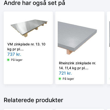
Andre har også set på
VM zinkplade nr. 13. 10
kg pr pl.
0,70x1000x2000 mm.
737
kr.
Blank. Ca. 25 pl/ram. 250
På lager
Rheinzink zinkplade nr.
kg. - Tages ikke retur -
14. 11,4 kg pr pl.
0,80x1000x2000 mm.
721
kr.
CLASSIC walzblank. Ca.
På lager
23 pl/ram. 262,2 kg. -
Tages ikke retur -
Relaterede produkter