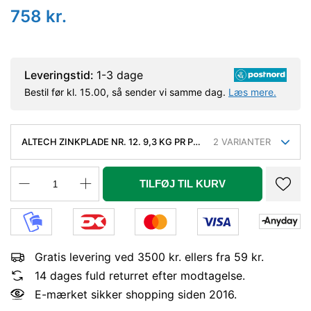
758
kr.
Leveringstid:
1-3 dage
Bestil før kl. 15.00, så sender vi samme dag.
Læs mere.
ALTECH ZINKPLADE NR. 12. 9,3 KG PR PL.
2
VARIANTER
0,65X1000X2000 MM. CA. 26 PL/RAM.
242 KG. - TAGES IKKE RETUR -
TILFØJ TIL KURV
Gratis levering ved 3500 kr. ellers fra 59 kr.
14 dages fuld returret efter modtagelse.
E-mærket sikker shopping siden 2016.