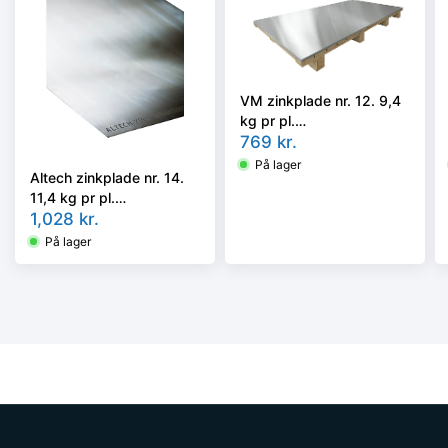
VM zinkplade nr. 12. 9,4
kg pr pl.
0,65x1000x2000 mm.
769
kr.
Blank. Ca. 27 pl/ram.
På lager
Altech zinkplade nr. 14.
253,8 kg. - Tages ikke
11,4 kg pr pl.
retur -
0,80x1000x2000 mm.
1,028
kr.
Ca. 22 pl/ram. 251 kg. -
På lager
Tages ikke retur -