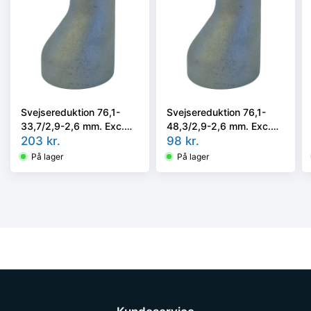
Svejsereduktion 76,1-
Svejsereduktion 76,1-
33,7/2,9-2,6 mm. Exc.
48,3/2,9-2,6 mm. Exc.
Kval. P235GH, EN 10253-
203
kr.
Kval. P235GH, EN 10253-
98
kr.
2/rk2 type A
2/rk2 type A
På lager
På lager