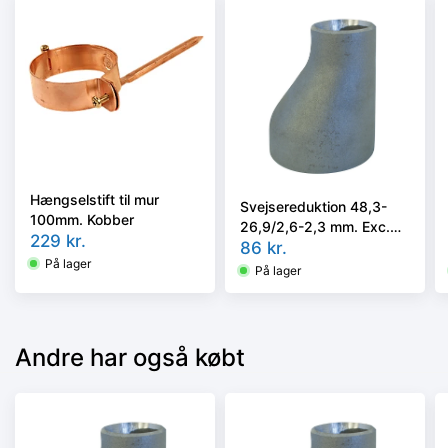
Hængselstift til mur
Svejsereduktion 48,3-
100mm. Kobber
26,9/2,6-2,3 mm. Exc.
229
kr.
Kval. P235GH, EN 10253-
86
kr.
På lager
2/rk2 type A
På lager
Andre har også købt