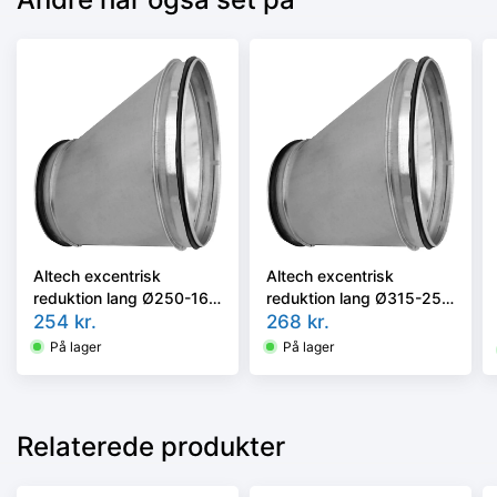
Altech excentrisk
Altech excentrisk
reduktion lang Ø250-160
reduktion lang Ø315-250
RER-250-160
254
kr.
RER-315-250
268
kr.
nippel/nippel
nippel/nippel
På lager
På lager
Relaterede produkter