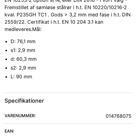
EN 10253-2 option 9/14, eller DIN 2616 - i vort valg -
Fremstillet af sømløse stålrør i h.t. EN 10220/10216-2
kval. P235GH TC1 . Gods > 3,2 mm med fase i h.t. DIN
2559/22. Certifikat i h.t. EN 10 204 3.1 kan
medleveres.Mål:
D: 76,1 mm
s1: 2,9 mm
d: 60,3 mm
s2: 2,9 mm
L: 90 mm
Specifikationer
VARENUMMER:
014768075
EAN: