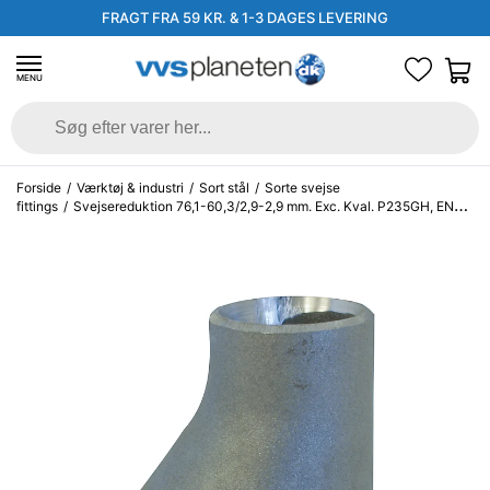
FRAGT FRA 59 KR. & 1-3 DAGES LEVERING
MENU
Forside
/
Værktøj & industri
/
Sort stål
/
Sorte svejse
fittings
/
Svejsereduktion 76,1-60,3/2,9-2,9 mm. Exc. Kval. P235GH, EN
10253-2/rk2 type A