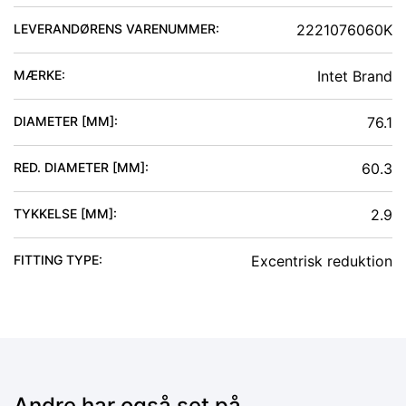
LEVERANDØRENS VARENUMMER:
2221076060K
MÆRKE:
Intet Brand
DIAMETER [MM]
:
76.1
RED. DIAMETER [MM]
:
60.3
TYKKELSE [MM]
:
2.9
FITTING TYPE
:
Excentrisk reduktion
Andre har også set på