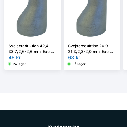
Svejsereduktion 42,4-
Svejsereduktion 26,9-
33,7/2,6-2,6 mm. Exc.
21,3/2,3-2,0 mm. Exc.
Kval. P235GH, EN 10253-
45
kr.
Kval. P235GH, EN 10253-
63
kr.
2/rk2 type A
2/rk2 type A
På lager
På lager