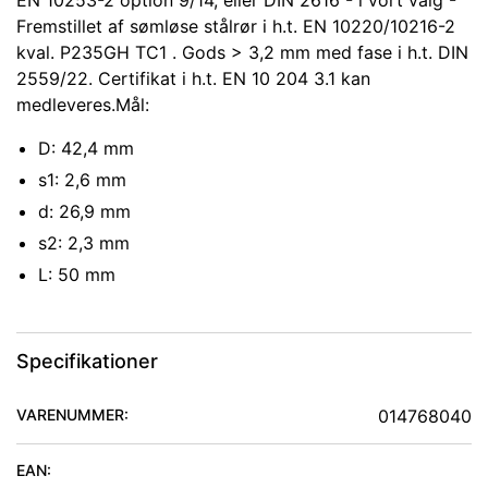
EN 10253-2 option 9/14, eller DIN 2616 - i vort valg -
Fremstillet af sømløse stålrør i h.t. EN 10220/10216-2
kval. P235GH TC1 . Gods > 3,2 mm med fase i h.t. DIN
2559/22. Certifikat i h.t. EN 10 204 3.1 kan
medleveres.Mål:
D: 42,4 mm
s1: 2,6 mm
d: 26,9 mm
s2: 2,3 mm
L: 50 mm
Specifikationer
VARENUMMER:
014768040
EAN: