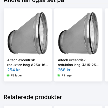
Altech excentrisk
Altech excentrisk
reduktion lang Ø250-160
reduktion lang Ø315-250
RER-250-160
254
kr.
RER-315-250
268
kr.
nippel/nippel
nippel/nippel
På lager
På lager
Relaterede produkter