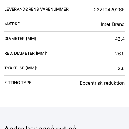
LEVERANDØRENS VARENUMMER:
2221042026K
MÆRKE:
Intet Brand
DIAMETER [MM]
:
42.4
RED. DIAMETER [MM]
:
26.9
TYKKELSE [MM]
:
2.6
FITTING TYPE
:
Excentrisk reduktion
Andre har også set på