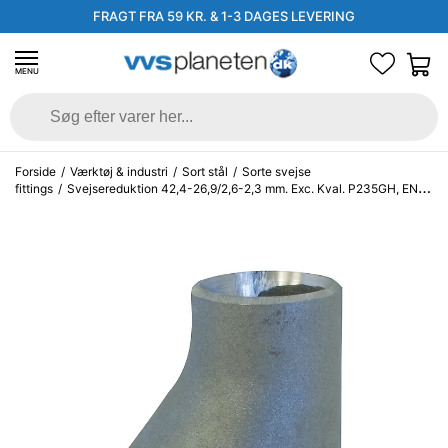
FRAGT FRA 59 KR. & 1-3 DAGES LEVERING
MENU
Forside
/
Værktøj & industri
/
Sort stål
/
Sorte svejse
fittings
/
Svejsereduktion 42,4-26,9/2,6-2,3 mm. Exc. Kval. P235GH, EN
10253-2/rk2 type A