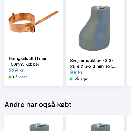
Hængselstift til mur
Svejsereduktion 48,3-
100mm. Kobber
26,9/2,6-2,3 mm. Exc.
229
kr.
Kval. P235GH, EN 10253-
86
kr.
På lager
2/rk2 type A
På lager
Andre har også købt