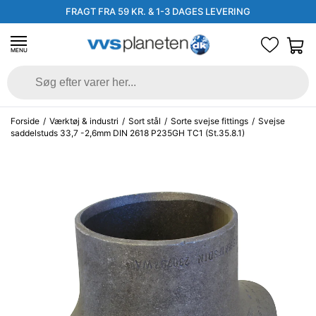
FRAGT FRA 59 KR. & 1-3 DAGES LEVERING
MENU
Forside
/
Værktøj & industri
/
Sort stål
/
Sorte svejse fittings
/
Svejse
saddelstuds 33,7 -2,6mm DIN 2618 P235GH TC1 (St.35.8.1)