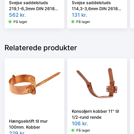
Svejse saddelstuds
Svejse saddelstuds
219,1-6,3mm DIN 2618
114,3-3,6mm DIN 2618
P235GH TC1 (St.35.8.1)
562
kr.
P235GH TC1 (St.35.8.1)
131
kr.
På lager
På lager
Relaterede produkter
Konsoljern kobber 11'' til
1/2-rund rende
Hængselstift til mur
106
kr.
100mm. Kobber
På lager
229
kr.