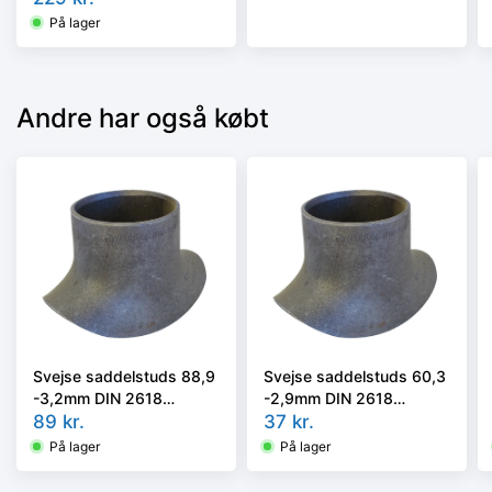
På lager
Andre har også købt
Svejse saddelstuds 88,9
Svejse saddelstuds 60,3
-3,2mm DIN 2618
-2,9mm DIN 2618
P235GH TC1 (St.35.8.1)
89
kr.
P235GH TC1 (St.35.8.1)
37
kr.
På lager
På lager