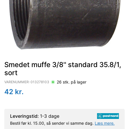
Smedet muffe 3/8'' standard 35.8/1,
sort
26
stk. på lager
VARENUMMER:
013278103
42
kr.
Leveringstid:
1-3 dage
Bestil før kl. 15.00, så sender vi samme dag.
Læs mere.