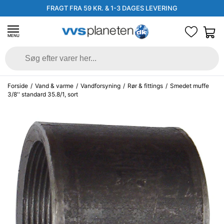
FRAGT FRA 59 KR. & 1-3 DAGES LEVERING
MENU
Forside
/
Vand & varme
/
Vandforsyning
/
Rør & fittings
/
Smedet muffe
3/8'' standard 35.8/1, sort