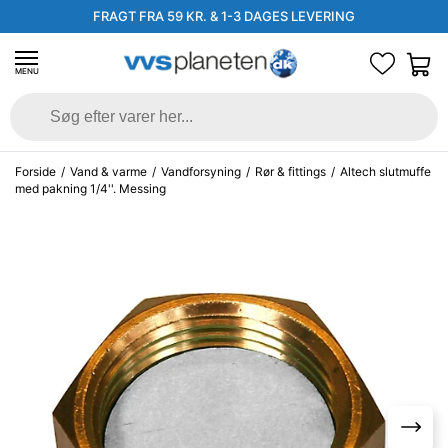
FRAGT FRA 59 KR. & 1-3 DAGES LEVERING
MENU
Forside
/
Vand & varme
/
Vandforsyning
/
Rør & fittings
/
Altech slutmuffe
med pakning 1/4''. Messing