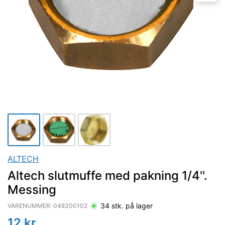
ALTECH
Altech slutmuffe med pakning 1/4''.
Messing
34
stk. på lager
VARENUMMER:
048300102
12
kr.