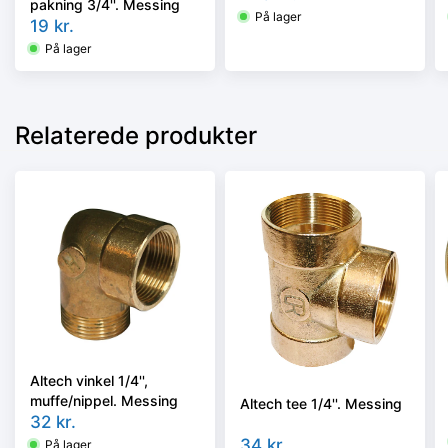
pakning 3/4''. Messing
På lager
19
kr.
På lager
Relaterede produkter
Altech vinkel 1/4'',
muffe/nippel. Messing
Altech tee 1/4''. Messing
32
kr.
34
kr.
På lager