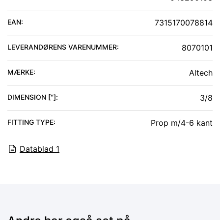
EAN:
7315170078814
LEVERANDØRENS VARENUMMER:
8070101
MÆRKE:
Altech
DIMENSION ['']
:
3/8
FITTING TYPE
:
Prop m/4-6 kant
Datablad
1