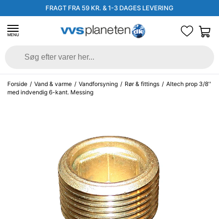
FRAGT FRA 59 KR. & 1-3 DAGES LEVERING
MENU
Forside
/
Vand & varme
/
Vandforsyning
/
Rør & fittings
/
Altech prop 3/8''
med indvendig 6-kant. Messing