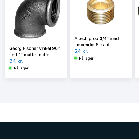
Altech prop 3/4'' med
indvendig 6-kant.
Georg Fischer vinkel 90°
Messing
24
kr.
sort 1'' muffe-muffe
På lager
24
kr.
På lager