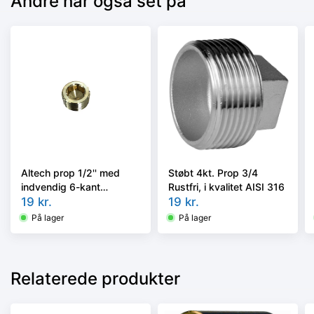
Andre har også set på
Støbt 4kt. Prop 3/4
Altech prop 1/2'' med
Rustfri, i kvalitet AISI 316
indvendig 6-kant
19
kr.
unbrako. Messing
19
kr.
På lager
På lager
Relaterede produkter