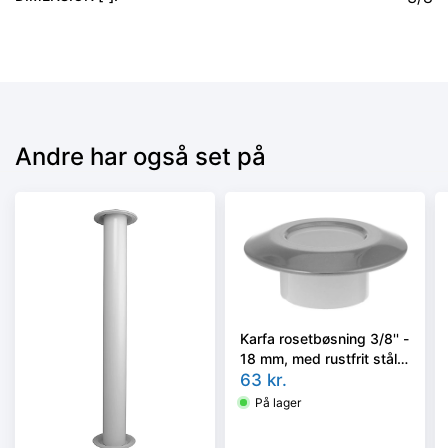
Andre har også set på
Karfa rosetbøsning 3/8'' -
18 mm, med rustfrit stål
dækkappe
63
kr.
På lager