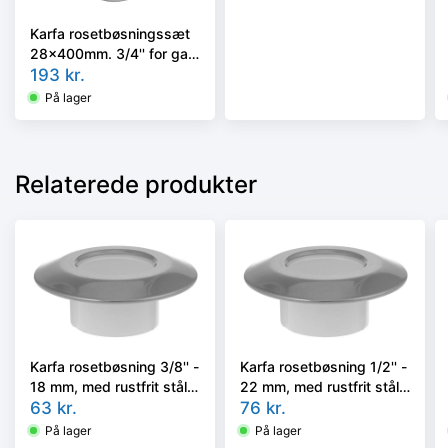
Karfa rosetbøsningssæt
28x400mm. 3/4'' for gas
med 2 pakninger
193
kr.
På lager
Relaterede produkter
Karfa rosetbøsning 3/8'' -
Karfa rosetbøsning 1/2'' -
18 mm, med rustfrit stål
22 mm, med rustfrit stål
dækkappe
63
kr.
dækkappe
76
kr.
På lager
På lager