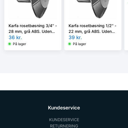
Karfa rosetbøsning 3/4'' -
Karfa rosetbøsning 1/2'' -
28 mm, grå ABS. Uden
22 mm, grå ABS. Uden
dækkappe
36
kr.
dækkappe
39
kr.
På lager
På lager
Kundeservice
KUNDESERVICE
RETURNERING