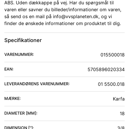
ABS. Uden dækkappe på vej. Har du spørgsmål til
varen eller savner du billeder/informationer om varen,
så send os en mail på info@vvsplaneten.dk, og vi
finder de ønskede informationer om produktet til dig.
Specifikationer
VARENUMMER:
015500018
EAN:
5705896020334
LEVERANDØRENS VARENUMMER:
01 5500.018
MÆRKE:
Karfa
DIAMETER [MM]
:
18
DIMENSION ['']
:
3/8