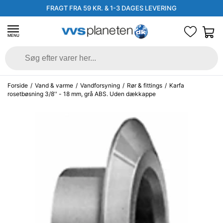
FRAGT FRA 59 KR. & 1-3 DAGES LEVERING
MENU
Forside
/
Vand & varme
/
Vandforsyning
/
Rør & fittings
/
Karfa
rosetbøsning 3/8'' - 18 mm, grå ABS. Uden dækkappe