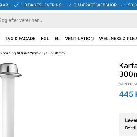
9 KR.
1-3 DAGES LEVERING
E-MÆRKET WEBSHOP
50.
TAG & FACADE
KØL
EL
VENTILATION
WELLNESS & PLEJ
akbøsning til træ 42mm-1.1/4''. 300mm
Karfa
300
VARENUM
445
k
Leve
Besti