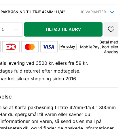
PAKBØSNING TIL TRÆ 42MM-1.1/4''.
10
VARIANTER
M
TILFØJ TIL KURV
Betal med
MobilePay, kort eller
Anyday
tis levering ved 3500 kr. ellers fra 59 kr.
dages fuld returret efter modtagelse.
mærket sikker shopping siden 2016.
velse
else af Karfa pakbøsning til træ 42mm-1.1/4''. 300mm
 Har du spørgsmål til varen eller savner du
r/informationer om varen, så send os en mail på
splaneten.dk, og vi finder de ønskede informationer