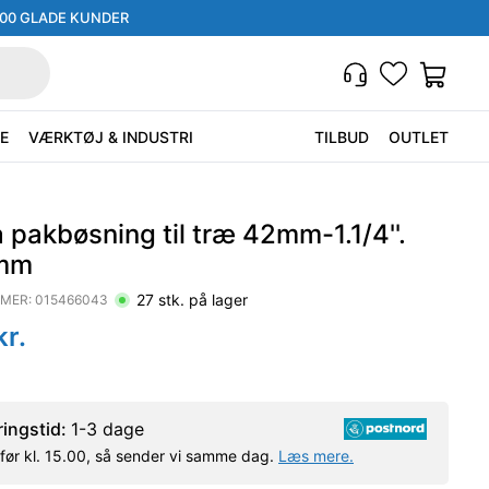
000 GLADE KUNDER
E
VÆRKTØJ & INDUSTRI
TILBUD
OUTLET
 pakbøsning til træ 42mm-1.1/4''.
mm
27
stk. på lager
MER:
015466043
r.
ringstid:
1-3 dage
l før kl. 15.00, så sender vi samme dag.
Læs mere.