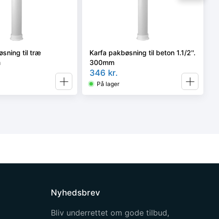
sning til træ
Karfa pakbøsning til beton 1.1/2''.
m
300mm
346
kr.
På lager
Nyhedsbrev
Bliv underrettet om gode tilbud,