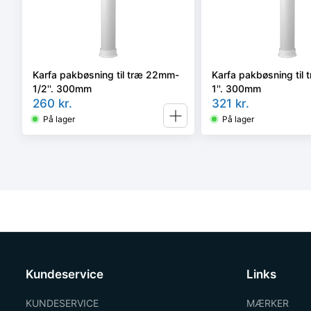
Karfa pakbøsning til træ 22mm-
Karfa pakbøsning til
1/2''. 300mm
1''. 300mm
260
kr.
321
kr.
På lager
På lager
Kundeservice
Links
KUNDESERVICE
MÆRKER