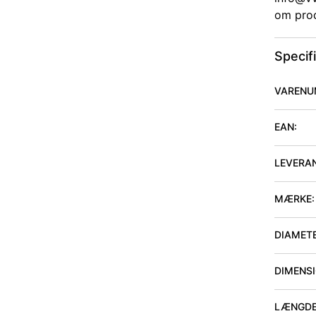
om prod
Specif
VARENU
EAN:
LEVERA
MÆRKE:
DIAMET
DIMENSIO
LÆNGDE