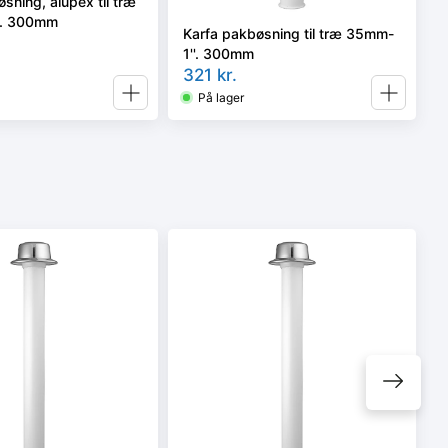
sning, alupex til træ
'. 300mm
Karfa pakbøsning til træ 35mm-
1''. 300mm
321
kr.
På lager