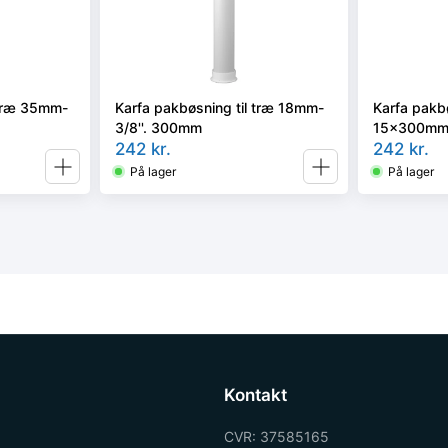
 træ 35mm-
Karfa pakbøsning til træ 18mm-
Karfa pakbø
3/8''. 300mm
15x300m
242
kr.
242
kr.
På lager
På lager
Kontakt
CVR: 37585165