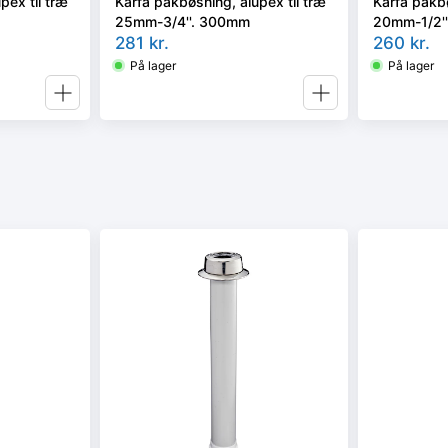
pex til træ
Karfa pakbøsning, alupex til træ
Karfa pakbø
25mm-3/4''. 300mm
20mm-1/2'
281
kr.
260
kr.
På lager
På lager