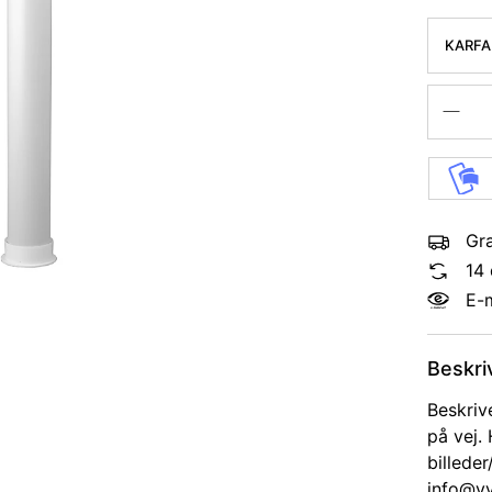
KARFA 
300M
Gra
14 
E-
Beskri
Beskriv
på vej.
billede
info@vv