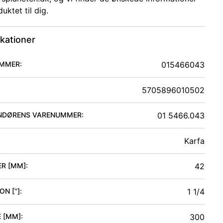
uktet til dig.
ikationer
MMER:
015466043
5705896010502
NDØRENS VARENUMMER:
01 5466.043
Karfa
ER [MM]
:
42
N ['']
:
1 1/4
 [MM]
:
300