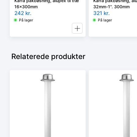
Karfa pakbøsning, alupex til træ
Karfa pakbøsning, alu
16x300mm
32mm-1''. 300mm
242
kr.
321
kr.
På lager
På lager
Relaterede produkter