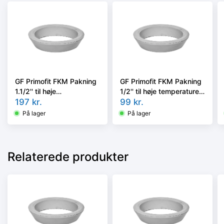
GF Primofit FKM Pakning
GF Primofit FKM Pakning
1.1/2'' til høje
1/2'' til høje temperaturer.
temperaturer. Max. 150°
197
kr.
Max. 150° C
99
kr.
C
På lager
På lager
Relaterede produkter