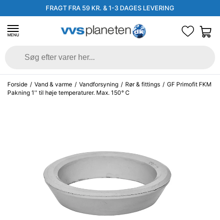
FRAGT FRA 59 KR. & 1-3 DAGES LEVERING
MENU
Forside
/
Vand & varme
/
Vandforsyning
/
Rør & fittings
/
GF Primofit FKM
Pakning 1'' til høje temperaturer. Max. 150° C