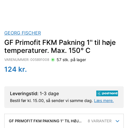
GEORG FISCHER
GF Primofit FKM Pakning 1'' til høje
temperaturer. Max. 150° C
57
stk. på lager
VARENUMMER:
005891008
124
kr.
Leveringstid:
1-3 dage
Bestil før kl. 15.00, så sender vi samme dag.
Læs mere.
GF PRIMOFIT FKM PAKNING 1'' TIL HØJE
8
VARIANTER
TEMPERATURER. MAX. 150° C