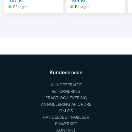
C
C
På lager
På lager
Kundeservice
KUNDESERVICE
RETURNERING
FRAGT OG LEVERING
ANNULLERING AF ORDRE
OM OS
HANDELSBETINGELSER
E-MÆRKET
KONTAKT