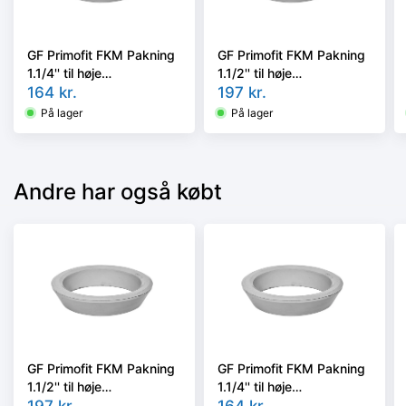
GF Primofit FKM Pakning
GF Primofit FKM Pakning
1.1/4'' til høje
1.1/2'' til høje
temperaturer. Max. 150°
164
kr.
temperaturer. Max. 150°
197
kr.
C
C
På lager
På lager
Andre har også købt
GF Primofit FKM Pakning
GF Primofit FKM Pakning
1.1/2'' til høje
1.1/4'' til høje
temperaturer. Max. 150°
197
kr.
temperaturer. Max. 150°
164
kr.