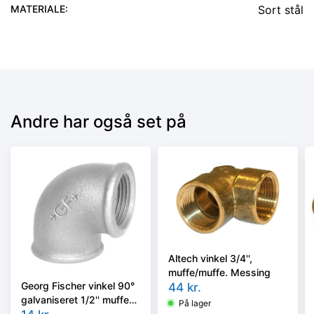
MATERIALE
:
Sort stål
Andre har også set på
Altech vinkel 3/4'',
muffe/muffe. Messing
Georg Fischer vinkel 90°
44
kr.
galvaniseret 1/2'' muffe-
På lager
muffe