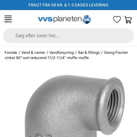
FRAGT FRA 59 KR. & 1-3 DAGES LEVERING
MENU
Forside
/
Vand & varme
/
Vandforsyning
/
Rør & fittings
/
Georg Fischer
vinkel 90° sort reduceret 1.1/2-1.1/4'' muffe-muffe