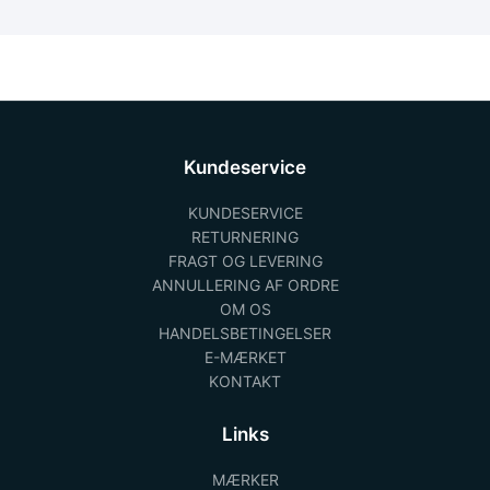
Kundeservice
KUNDESERVICE
RETURNERING
FRAGT OG LEVERING
ANNULLERING AF ORDRE
OM OS
HANDELSBETINGELSER
E-MÆRKET
KONTAKT
Links
MÆRKER