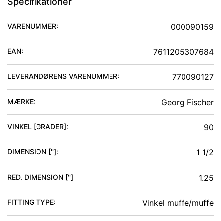
Specifikationer
VARENUMMER:
000090159
EAN:
7611205307684
LEVERANDØRENS VARENUMMER:
770090127
MÆRKE:
Georg Fischer
VINKEL [GRADER]
:
90
DIMENSION ['']
:
1 1/2
RED. DIMENSION ['']
:
1.25
FITTING TYPE
:
Vinkel muffe/muffe