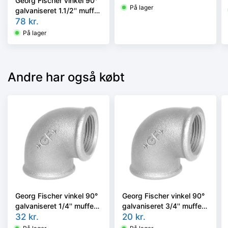
Georg Fischer vinkel 90°
På lager
galvaniseret 1.1/2'' muffe-
nippel
78
kr.
På lager
Andre har også købt
Georg Fischer vinkel 90°
Georg Fischer vinkel 90°
galvaniseret 1/4'' muffe-
galvaniseret 3/4'' muffe-
muffe
32
kr.
muffe
20
kr.