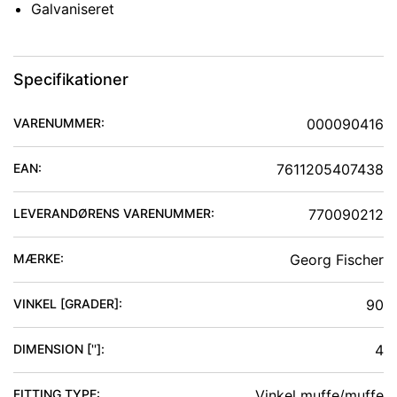
Galvaniseret
Specifikationer
VARENUMMER:
000090416
EAN:
7611205407438
LEVERANDØRENS VARENUMMER:
770090212
MÆRKE:
Georg Fischer
VINKEL [GRADER]
:
90
DIMENSION ['']
:
4
FITTING TYPE
:
Vinkel muffe/muffe