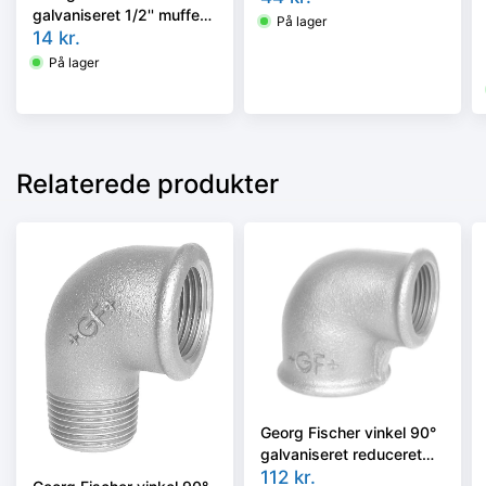
galvaniseret 1/2'' muffe-
På lager
muffe
14
kr.
På lager
Relaterede produkter
Georg Fischer vinkel 90°
galvaniseret reduceret
1.1/2-1'' muffe-muffe
112
kr.