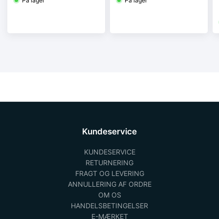
På lager
På lager
Kundeservice
KUNDESERVICE
RETURNERING
FRAGT OG LEVERING
ANNULLERING AF ORDRE
OM OS
HANDELSBETINGELSER
E-MÆRKET