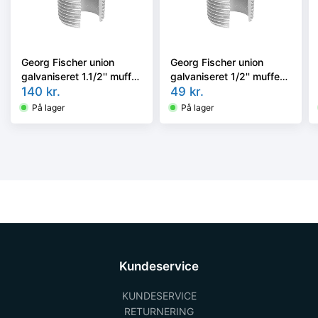
Georg Fischer union
Georg Fischer union
galvaniseret 1.1/2'' muffe-
galvaniseret 1/2'' muffe-
nippel
140
kr.
nippel
49
kr.
På lager
På lager
Kundeservice
KUNDESERVICE
RETURNERING