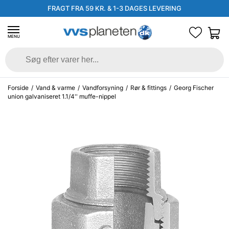
FRAGT FRA 59 KR. & 1-3 DAGES LEVERING
MENU
Forside
/
Vand & varme
/
Vandforsyning
/
Rør & fittings
/
Georg Fischer
union galvaniseret 1.1/4'' muffe-nippel