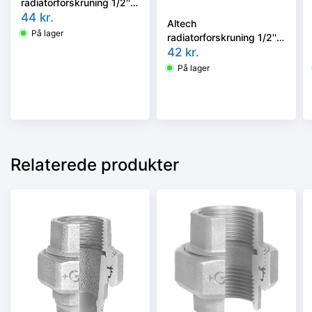
radiatorforskruning 1/2'',
vinkel
44
kr.
Altech
På lager
radiatorforskruning 1/2'',
lige
42
kr.
På lager
Relaterede produkter