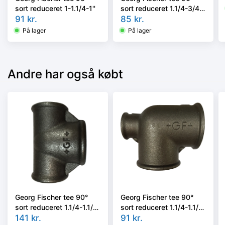
sort reduceret 1-1.1/4-1''
sort reduceret 1.1/4-3/4-
91
kr.
1''
85
kr.
På lager
På lager
Andre har også købt
Georg Fischer tee 90°
Georg Fischer tee 90°
sort reduceret 1.1/4-1.1/2-
sort reduceret 1.1/4-1.1/4-
1.1/4''
141
kr.
1''
91
kr.