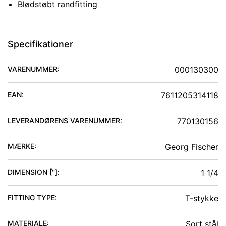
Blødstøbt randfitting
Specifikationer
VARENUMMER:
000130300
EAN:
7611205314118
LEVERANDØRENS VARENUMMER:
770130156
MÆRKE:
Georg Fischer
DIMENSION ['']
:
1 1/4
FITTING TYPE
:
T-stykke
MATERIALE
:
Sort stål