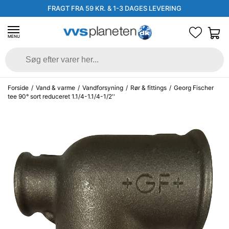
FRAGT FRA 59 KR. & 1-3 DAGES LEVERING
MENU
Forside
/
Vand & varme
/
Vandforsyning
/
Rør & fittings
/
Georg Fischer
tee 90° sort reduceret 1.1/4-1.1/4-1/2''