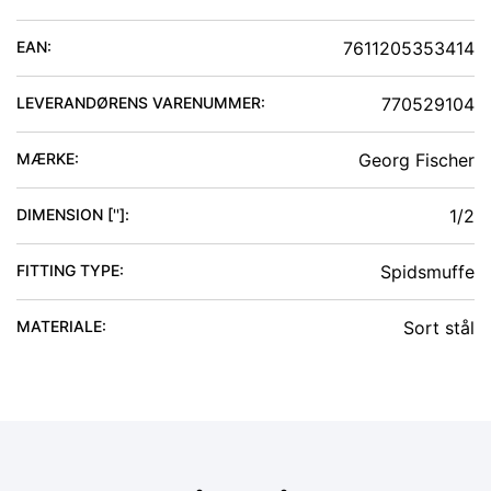
EAN:
7611205353414
LEVERANDØRENS VARENUMMER:
770529104
MÆRKE:
Georg Fischer
DIMENSION ['']
:
1/2
FITTING TYPE
:
Spidsmuffe
MATERIALE
:
Sort stål