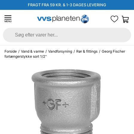
FRAGT FRA 59 KR. & 1-3 DAGES LEVERING
MENU
Forside
/
Vand & varme
/
Vandforsyning
/
Rør & fittings
/
Georg Fischer
forlængerstykke sort 1/2''