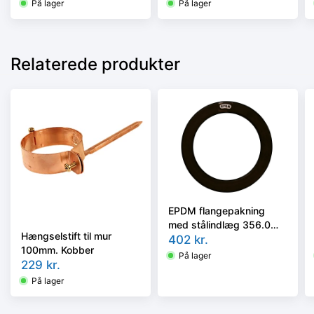
120°
120 °C. EPDM
På lager
På lager
Relaterede produkter
EPDM flangepakning
med stålindlæg 356.0
Hængselstift til mur
mm. DN350 G-St Max
402
kr.
100mm. Kobber
120°
På lager
229
kr.
På lager