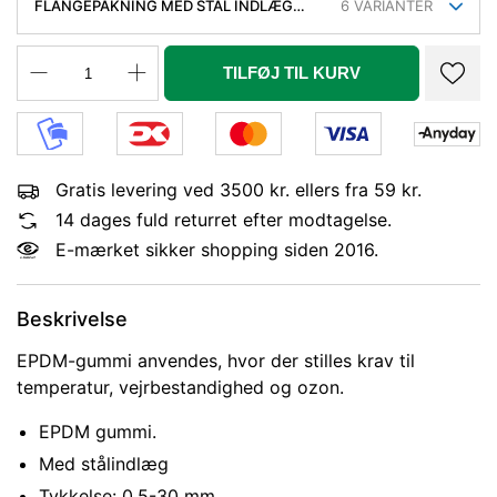
FLANGEPAKNING MED STÅL INDLÆG
6
VARIANTER
60,3 MM (107X61MM). DN50. MAX 120
°C. EPDM
TILFØJ TIL KURV
Gratis levering ved 3500 kr. ellers fra 59 kr.
14 dages fuld returret efter modtagelse.
E-mærket sikker shopping siden 2016.
Beskrivelse
EPDM-gummi anvendes, hvor der stilles krav til
temperatur, vejrbestandighed og ozon.
EPDM gummi.
Med stålindlæg
Tykkelse: 0,5-30 mm