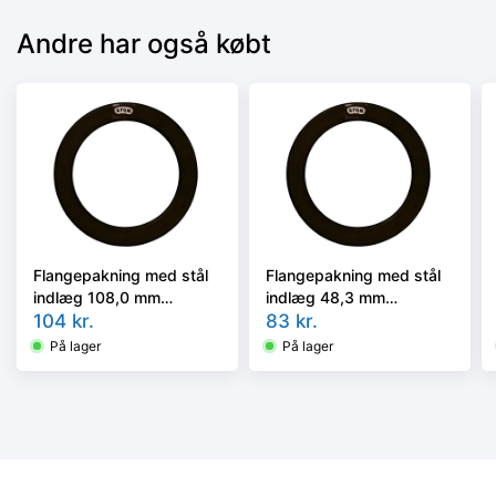
Andre har også købt
Flangepakning med stål
Flangepakning med stål
indlæg 108,0 mm
indlæg 48,3 mm
(162x115mm). DN100.
104
kr.
(92x49mm). DN40. Max
83
kr.
Max 120 °C. EPDM
120 °C. EPDM
På lager
På lager