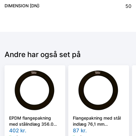
DIMENSION [DN]
:
50
Andre har også set på
EPDM flangepakning
Flangepakning med stål
med stålindlæg 356.0
indlæg 76,1 mm
mm. DN350 G-St Max
402
kr.
(127x77mm). DN65. Max
87
kr.