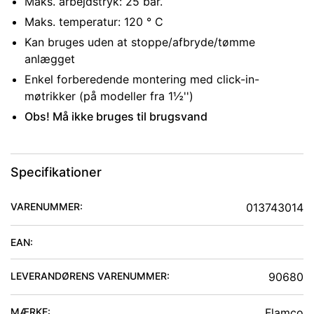
Maks. arbejdstryk: 25 bar.
Maks. temperatur: 120 ° C
Kan bruges uden at stoppe/afbryde/tømme
anlægget
Enkel forberedende montering med click-in-
møtrikker (på modeller fra 1½'')
Obs! Må ikke bruges til brugsvand
Specifikationer
VARENUMMER:
013743014
EAN:
LEVERANDØRENS VARENUMMER:
90680
MÆRKE:
Flamco