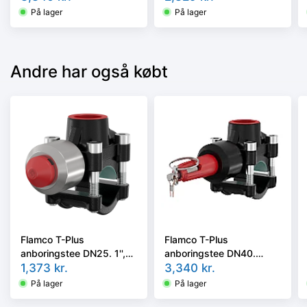
bar
bar
På lager
På lager
Andre har også købt
Flamco T-Plus
Flamco T-Plus
anboringstee DN25. 1'',
anboringstee DN40.
sort coated. 25 bar
1,373
kr.
1.1/2'', sort coated. 25
3,340
kr.
bar
På lager
På lager