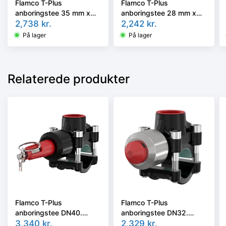
Flamco T-Plus
Flamco T-Plus
anboringstee 35 mm x
anboringstee 28 mm x
3/4''.
2,738
kr.
3/4''.
2,242
kr.
På lager
På lager
Relaterede produkter
Flamco T-Plus
Flamco T-Plus
anboringstee DN40.
anboringstee DN32.
1.1/2'', sort coated. 25
3,340
kr.
1.1/4'', sort coated. 25
2,329
kr.