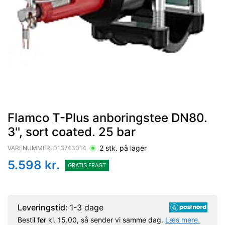
Flamco T-Plus anboringstee DN80.
3'', sort coated. 25 bar
2
stk. på lager
VARENUMMER:
013743014
5.598
kr.
GRATIS FRAGT
Leveringstid:
1-3 dage
Bestil før kl. 15.00, så sender vi samme dag.
Læs mere.