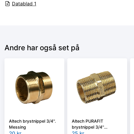
Datablad
1
Andre har også set på
Altech brystnippel 3/4''.
Altech PURAFIT
Messing
brystnippel 3/4''
20
kr.
Siliciumbronze. Blyfri.
25
kr.