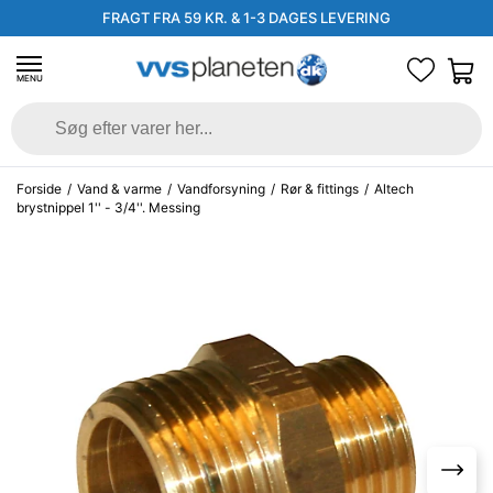
FRAGT FRA 59 KR. & 1-3 DAGES LEVERING
MENU
Forside
/
Vand & varme
/
Vandforsyning
/
Rør & fittings
/
Altech
brystnippel 1'' - 3/4''. Messing