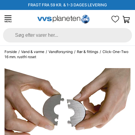
FRAGT FRA 59 KR. & 1-3 DAGES LEVERING
MENU
Forside
/
Vand & varme
/
Vandforsyning
/
Rør & fittings
/
Click-One-Two
16 mm. rustfri roset