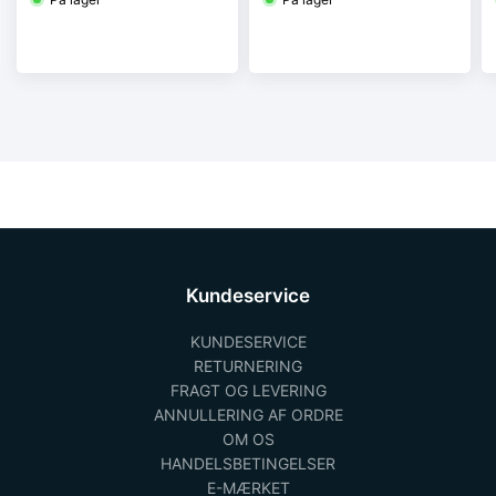
Kundeservice
KUNDESERVICE
RETURNERING
FRAGT OG LEVERING
ANNULLERING AF ORDRE
OM OS
HANDELSBETINGELSER
E-MÆRKET