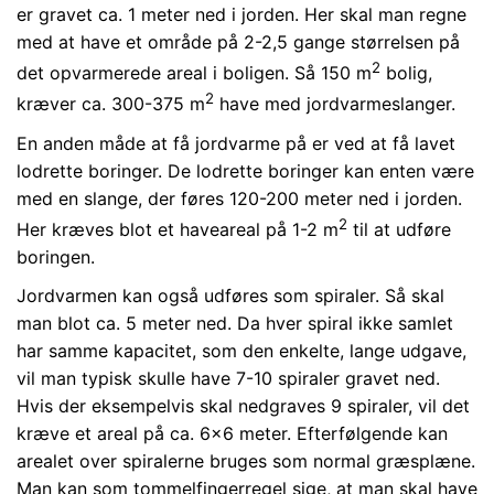
er gravet ca. 1 meter ned i jorden. Her skal man regne
med at have et område på 2-2,5 gange størrelsen på
2
det opvarmerede areal i boligen. Så 150 m
bolig,
2
kræver ca. 300-375 m
have med jordvarmeslanger.
En anden måde at få jordvarme på er ved at få lavet
lodrette boringer. De lodrette boringer kan enten være
med en slange, der føres 120-200 meter ned i jorden.
2
Her kræves blot et haveareal på 1-2 m
til at udføre
boringen.
Jordvarmen kan også udføres som spiraler. Så skal
man blot ca. 5 meter ned. Da hver spiral ikke samlet
har samme kapacitet, som den enkelte, lange udgave,
vil man typisk skulle have 7-10 spiraler gravet ned.
Hvis der eksempelvis skal nedgraves 9 spiraler, vil det
kræve et areal på ca. 6x6 meter. Efterfølgende kan
arealet over spiralerne bruges som normal græsplæne.
Man kan som tommelfingerregel sige, at man skal have