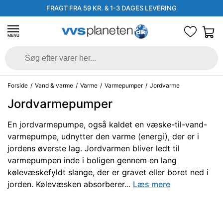
FRAGT FRA 59 KR. & 1-3 DAGES LEVERING
MENU
Forside
/
Vand & varme
/
Varme
/
Varmepumper
/
Jordvarme
Jordvarmepumper
En jordvarmepumpe, også kaldet en væske-til-vand-
varmepumpe, udnytter den varme (energi), der er i
jordens øverste lag. Jordvarmen bliver ledt til
varmepumpen inde i boligen gennem en lang
kølevæskefyldt slange, der er gravet eller boret ned i
jorden. Kølevæsken absorberer...
Læs mere